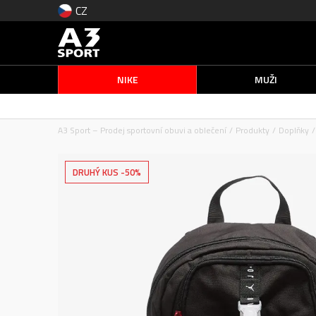
CZ
NIKE
MUŽI
A3 Sport – Prodej sportovní obuvi a oblečení
Produkty
Doplňky
DRUHÝ KUS -50%