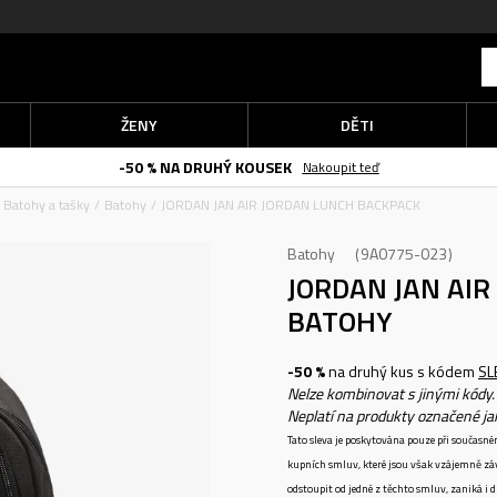
ŽENY
DĚTI
-50 % NA DRUHÝ KOUSEK
Nakoupit teď
Batohy a tašky
Batohy
JORDAN JAN AIR JORDAN LUNCH BACKPACK
Batohy
9A0775-023
JORDAN JAN AI
BATOHY
-50 %
na druhý kus s kódem
SL
Nelze kombinovat s jinými kódy.
Neplatí na produkty označené j
Tato sleva je poskytována pouze při součas
kupních smluv, které jsou však vzájemně zá
odstoupit od jedné z těchto smluv, zaniká i