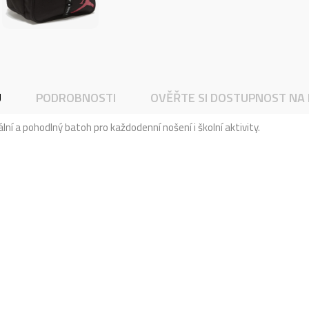
U
PODROBNOSTI
OVĚŘTE SI DOSTUPNOST NA
ní a pohodlný batoh pro každodenní nošení i školní aktivity.