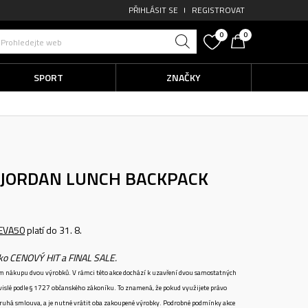
PŘIHLÁSIT SE
REGISTROVAT
0
0
Prohledejte web
SPORT
ZNAČKY
R JORDAN LUNCH BACKPACK
EVA50
platí do 31. 8.
ako CENOVÝ HIT a FINAL SALE.
ném nákupu dvou výrobků. V rámci této akce dochází k uzavření dvou samostatných
vislé podle § 1727 občanského zákoníku. To znamená, že pokud využijete právo
 druhá smlouva, a je nutné vrátit oba zakoupené výrobky. Podrobné podmínky akce