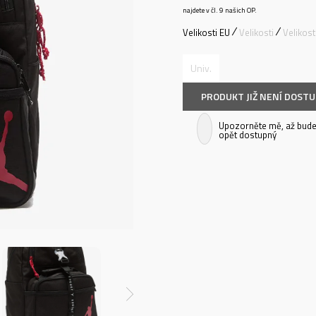
najdete v čl. 9 našich OP.
Velikosti EU
Velikosti
Velikos
Univ.
PRODUKT JIŽ NENÍ DOST
Upozorněte mě, až bude
opět dostupný