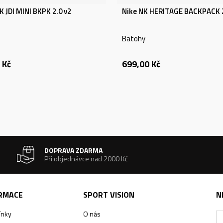
K JDI MINI BKPK 2.0 v2
Nike NK HERITAGE BACKPACK 
Batohy
Kč
699,00
Kč
DOPRAVA ZDARMA
Při objednávce nad 2000 Kč
ORMACE
SPORT VISION
N
ínky
O nás