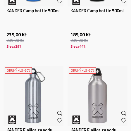
KANDER Camp bottle 500ml
KANDER Camp bottle 500ml
239,00
Kč
189,00
Kč
339,00
Kč
339,00
Kč
Sleva
29
%
Sleva
44
%
DRUHÝ KUS -50%
DRUHÝ KUS -50%
KANDER Flašica za vodu
KANDER Flašica za vodu