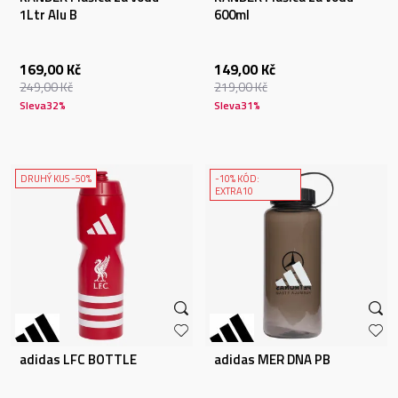
1Ltr Alu B
600ml
169,00
Kč
149,00
Kč
249,00
Kč
219,00
Kč
Sleva
32
%
Sleva
31
%
DRUHÝ KUS -50%
-10% KÓD:
EXTRA10
adidas LFC BOTTLE
adidas MER DNA PB