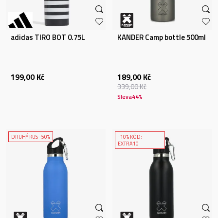
adidas TIRO BOT 0.75L
KANDER Camp bottle 500ml
199,00
Kč
189,00
Kč
339,00
Kč
Sleva
44
%
DRUHÝ KUS -50%
-10% KÓD:
EXTRA10