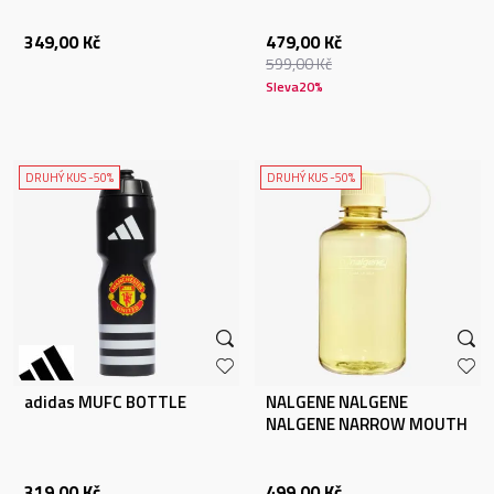
349,00
Kč
479,00
Kč
599,00
Kč
Sleva
20
%
DRUHÝ KUS -50%
DRUHÝ KUS -50%
adidas MUFC BOTTLE
NALGENE NALGENE
NALGENE NARROW MOUTH
500ML BUTTER SUSTAI
319,00
Kč
499,00
Kč