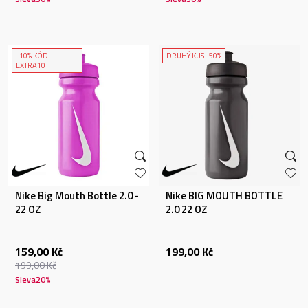
-10% KÓD:
DRUHÝ KUS -50%
EXTRA10
Nike Big Mouth Bottle 2.0 -
Nike BIG MOUTH BOTTLE
22 OZ
2.0 22 OZ
159,00
Kč
199,00
Kč
199,00
Kč
Sleva
20
%