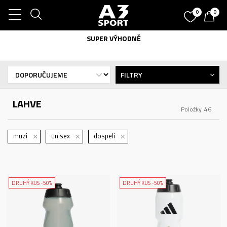
0
0
SUPER VÝHODNĚ
FILTRY
LAHVE
Položky
46
muzi
unisex
dospeli
DRUHÝ KUS -50%
DRUHÝ KUS -50%