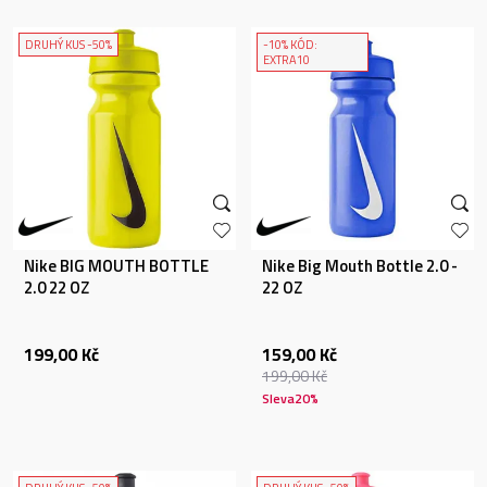
DRUHÝ KUS -50%
-10% KÓD:
EXTRA10
Nike BIG MOUTH BOTTLE
Nike Big Mouth Bottle 2.0 -
2.0 22 OZ
22 OZ
199,00
Kč
159,00
Kč
199,00
Kč
Sleva
20
%