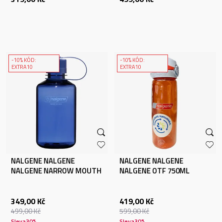
-10% KÓD:
-10% KÓD:
EXTRA10
EXTRA10
NALGENE NALGENE
NALGENE NALGENE
NALGENE NARROW MOUTH
NALGENE OTF 750ML
500ML DENIM SUSTAIN
CORAL / FROST CORAL SU
349,00
Kč
419,00
Kč
499,00
Kč
599,00
Kč
Sleva
30
%
Sleva
30
%