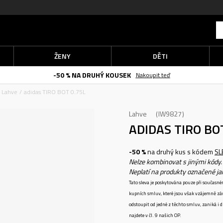
ŽENY
DĚTI
-50 % NA DRUHÝ KOUSEK
Nakoupit teď
Lahve
adidas TIRO BOT 0.75L
Lahve
IW9827
ADIDAS TIRO BO
-50 %
na druhý kus s kódem
SL
Nelze kombinovat s jinými kódy.
Neplatí na produkty označené j
Tato sleva je poskytována pouze při součas
kupních smluv, které jsou však vzájemně zá
odstoupit od jedné z těchto smluv, zaniká i
najdete v čl. 9 našich OP.