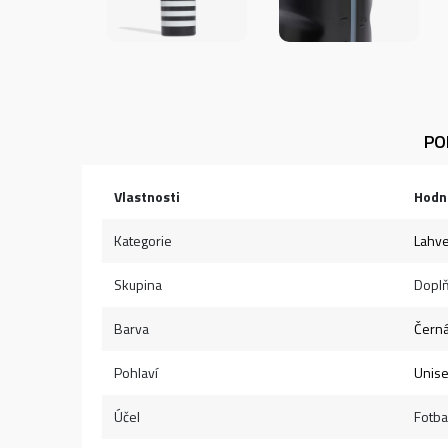
PO
Vlastnosti
Hodn
Kategorie
Lahv
Skupina
Dopl
Barva
Čern
Pohlaví
Unis
Účel
Fotba