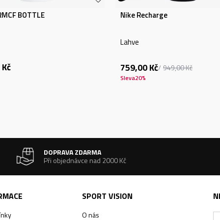
 RMCF BOTTLE
Nike Recharge
Lahve
Kč
759,00
Kč
949,00
Kč
Sleva
20
%
DOPRAVA ZDARMA
Při objednávce nad 2000 Kč
ORMACE
SPORT VISION
N
ínky
O nás