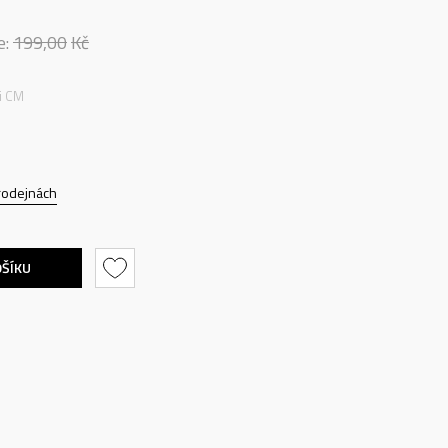
e:
199,00
Kč
ti CM
rodejnách
OŠÍKU