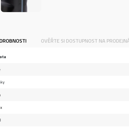
DROBNOSTI
OVĚŘTE SI DOSTUPNOST NA PRODEJN
ota
e
ňky
á
ex
l