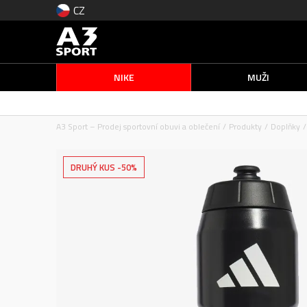
CZ
NIKE
MUŽI
A3 Sport – Prodej sportovní obuvi a oblečení
Produkty
Doplňky
DRUHÝ KUS -50%