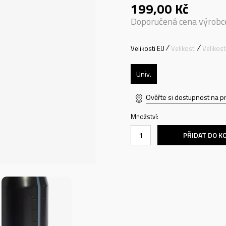
199,00
Kč
Doporučená cena výrobc
Velikosti EU
Velikosti
Velikos
Univ.
Ověřte si dostupnost na p
Množství:
PŘIDAT DO K