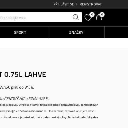
PŘIHLÁSIT SE
REGISTROVAT
0
0
Prohledejte web
SPORT
ZNAČKY
T 0.75L
LAHVE
EVA50
platí do 31. 8.
ako CENOVÝ HIT a FINAL SALE.
ném nákupu dvou výrobků. V rámci této akce dochází k uzavření dvou samostatných
vislé podle § 1727 občanského zákoníku. To znamená, že pokud využijete právo
 druhá smlouva, a je nutné vrátit oba zakoupené výrobky. Podrobné podmínky akce