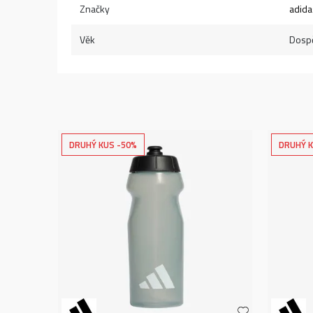
Značky
adida
Věk
Dospě
DRUHÝ KUS -50%
DRUHÝ K