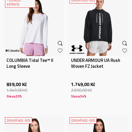
-10% KÓD:
DRUHÝ KUS -50%
EXTRA10
COLUMBIA Tidal Tee™ II
UNDER ARMOUR UA Rush
Long Sleeve
Woven FZ Jacket
839,00
Kč
1.749,00
Kč
1.049,00
Kč
2.690,00
Kč
Sleva
20
%
Sleva
34
%
DRUHÝ KUS -50%
DRUHÝ KUS -50%