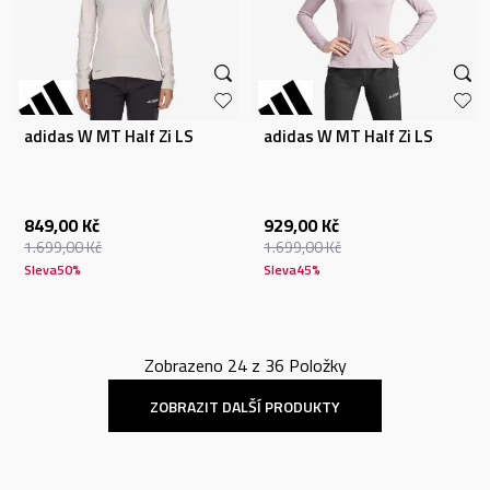
adidas W MT Half Zi LS
adidas W MT Half Zi LS
849,00
Kč
929,00
Kč
1.699,00
Kč
1.699,00
Kč
Sleva
50
%
Sleva
45
%
Zobrazeno
24
z
36
Položky
ZOBRAZIT DALŠÍ PRODUKTY