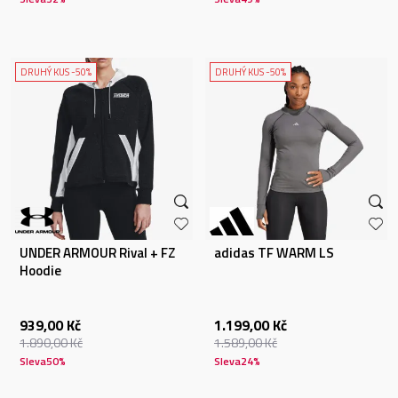
DRUHÝ KUS -50%
DRUHÝ KUS -50%
UNDER ARMOUR Rival + FZ
adidas TF WARM LS
Hoodie
939,00
Kč
1.199,00
Kč
1.890,00
Kč
1.589,00
Kč
Sleva
50
%
Sleva
24
%