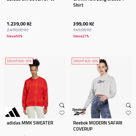
Shirt
1.239,00
Kč
399,00
Kč
2.490,00
Kč
549,00
Kč
Sleva
50
%
Sleva
27
%
DRUHÝ KUS -50%
DRUHÝ KUS -50%
adidas MMK SWEATER
Reebok MODERN SAFARI
COVERUP