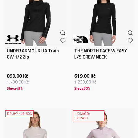
UNDER ARMOUR UA Train
THE NORTH FACE W EASY
CW 1/2 Zip
L/S CREW NECK
899,00
Kč
619,00
Kč
1.790,00
Kč
1.239,00
Kč
Sleva
49
%
Sleva
50
%
DRUHÝ KUS -50%
-10% KÓD:
EXTRA10