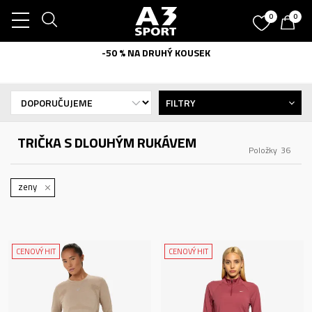
0
0
-50 % NA DRUHÝ KOUSEK
FILTRY
TRIČKA S DLOUHÝM RUKÁVEM
Položky
36
zeny
CENOVÝ HIT
CENOVÝ HIT