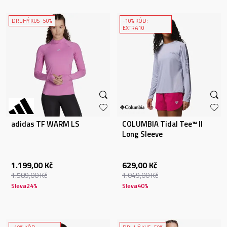
DRUHÝ KUS -50%
-10% KÓD:
EXTRA10
adidas TF WARM LS
COLUMBIA Tidal Tee™ II
Long Sleeve
1.199,00
Kč
629,00
Kč
1.589,00
Kč
1.049,00
Kč
Sleva
24
%
Sleva
40
%