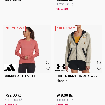
1.799,00
Kč
Sleva
50
%
DRUHÝ KUS -50%
DRUHÝ KUS -50%
adidas RI 3B LS TEE
UNDER ARMOUR Rival + FZ
Hoodie
799,00
Kč
949,00
Kč
1.190,00
Kč
1.890,00
Kč
Sleva
32
%
Sleva
49
%