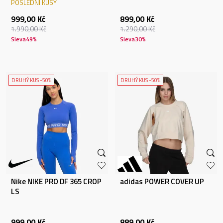
POSLEDNÍ KUSY
999,00
Kč
899,00
Kč
1.990,00
Kč
1.290,00
Kč
Sleva
49
%
Sleva
30
%
DRUHÝ KUS -50%
DRUHÝ KUS -50%
Nike NIKE PRO DF 365 CROP
adidas POWER COVER UP
LS
999,00
Kč
889,00
Kč