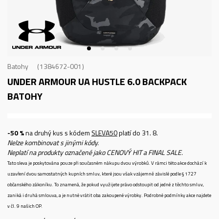
Batohy
1384672-001
UNDER ARMOUR UA HUSTLE 6.0 BACKPACK
BATOHY
-50 %
na druhý kus s kódem
SLEVA50
platí do 31. 8.
Nelze kombinovat s jinými kódy.
Neplatí na produkty označené jako CENOVÝ HIT a FINAL SALE.
Tato sleva je poskytována pouze při současném nákupu dvou výrobků. V rámci této akce dochází k
uzavření dvou samostatných kupních smluv, které jsou však vzájemně závislé podle § 1727
občanského zákoníku. To znamená, že pokud využijete právo odstoupit od jedné z těchto smluv,
zaniká i druhá smlouva, a je nutné vrátit oba zakoupené výrobky. Podrobné podmínky akce najdete
v čl. 9 našich OP.