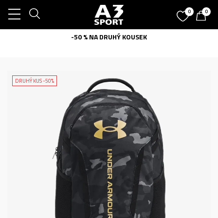
0
0
-50 % NA DRUHÝ KOUSEK
DRUHÝ KUS -50%