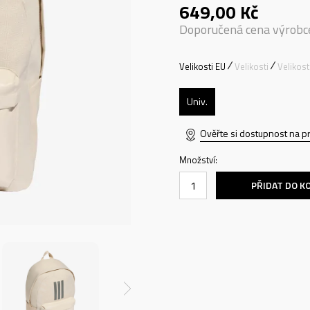
649,00
Kč
Doporučená cena výrobc
Velikosti EU
Velikosti
Velikos
Univ.
Ověřte si dostupnost na p
Množství:
PŘIDAT DO K