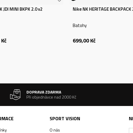
K JDI MINI BKPK 2.0 v2
Nike NK HERITAGE BACKPACK 
Batohy
Kč
699,00
Kč
DOPRAVA ZDARMA
Při objednávce nad 2000 Kč
ORMACE
SPORT VISION
N
ínky
O nás