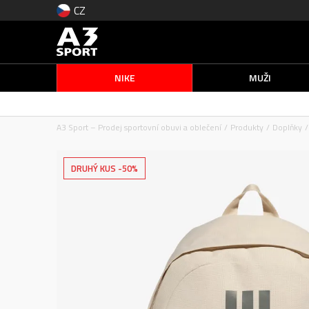
CZ
NIKE
MUŽI
A3 Sport – Prodej sportovní obuvi a oblečení
Produkty
Doplňky
DRUHÝ KUS -50%