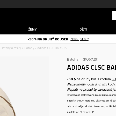
ŽENY
DĚTI
-50 % NA DRUHÝ KOUSEK
Nakoupit teď
Batohy a tašky
Batohy
adidas CLSC BARS 3S
Batohy
KQ6729
ADIDAS CLSC BA
-50 %
na druhý kus s kódem
SL
Nelze kombinovat s jinými kódy.
Neplatí na produkty označené j
Tato sleva je poskytována pouze při součas
kupních smluv, které jsou však vzájemně zá
odstoupit od jedné z těchto smluv, zaniká i
najdete v čl. 9 našich OP.