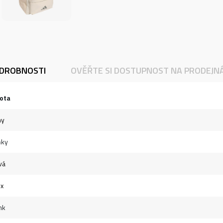
DROBNOSTI
OVĚŘTE SI DOSTUPNOST NA PRODEJN
ota
hy
ňky
vá
ex
nk