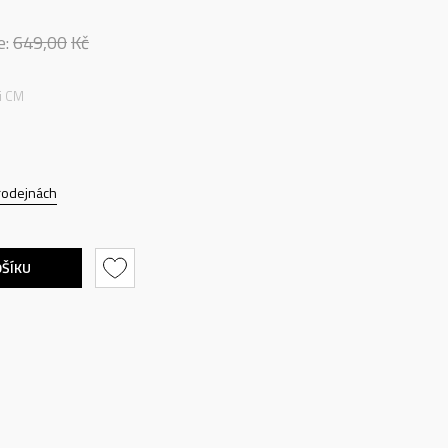
e:
649,00
Kč
ti CM
rodejnách
OŠÍKU