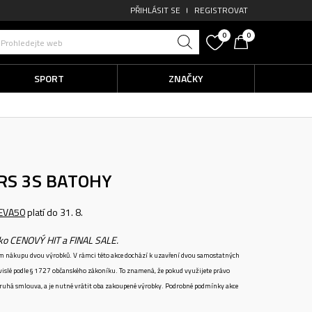
PŘIHLÁSIT SE
REGISTROVAT
0
0
Prohledejte web
SPORT
ZNAČKY
RS 3S
BATOHY
EVA50
platí do 31. 8.
ako CENOVÝ HIT a FINAL SALE.
ném nákupu dvou výrobků. V rámci této akce dochází k uzavření dvou samostatných
vislé podle § 1727 občanského zákoníku. To znamená, že pokud využijete právo
 druhá smlouva, a je nutné vrátit oba zakoupené výrobky. Podrobné podmínky akce