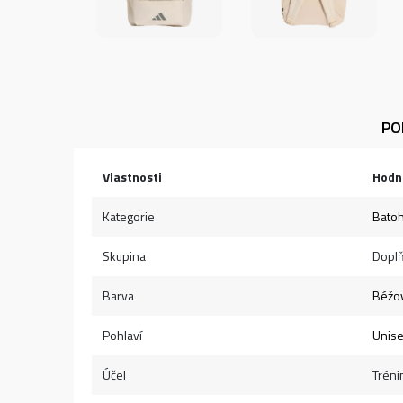
PO
Vlastnosti
Hodn
Kategorie
Bato
Skupina
Dopl
Barva
Béžo
Pohlaví
Unis
Účel
Tréni