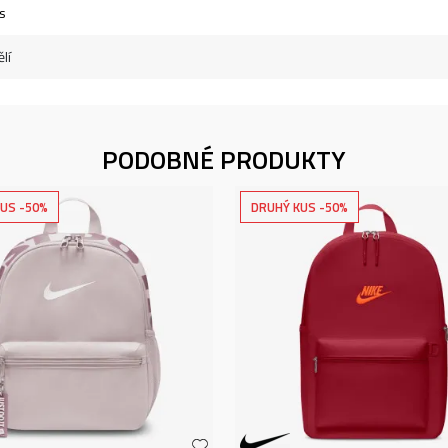
s
lí
PODOBNÉ PRODUKTY
US -50%
DRUHÝ KUS -50%