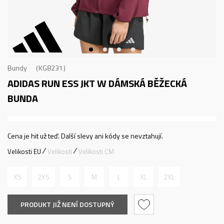
Bundy
KG8231
ADIDAS RUN ESS JKT W
DÁMSKÁ BĚŽECKÁ
BUNDA
Cena je hit už teď. Další slevy ani kódy se nevztahují.
Velikosti EU
Velikosti
Velikosti CM
XS
2XS
S
M
L
XL
2XL
PRODUKT JIŽ NENÍ DOSTUPNÝ