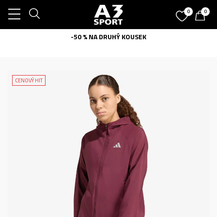
0
0
-50 % NA DRUHÝ KOUSEK
CENOVÝ HIT