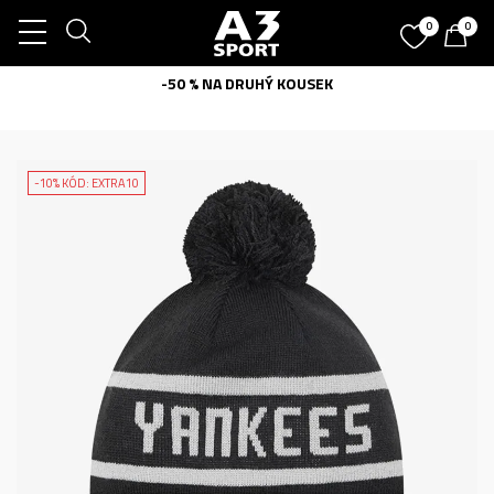
0
0
-50 % NA DRUHÝ KOUSEK
-10% KÓD: EXTRA10