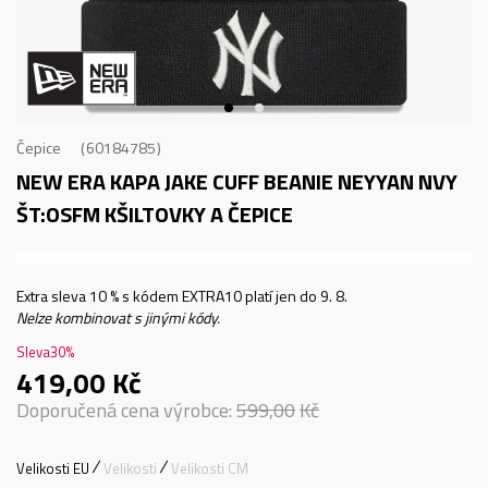
Čepice
60184785
NEW ERA KAPA JAKE CUFF BEANIE NEYYAN NVY
ŠT:OSFM
KŠILTOVKY A ČEPICE
Extra sleva 10 % s kódem EXTRA10 platí jen do 9. 8.
Nelze kombinovat s jinými kódy.
Sleva
30
%
419,00
Kč
Doporučená cena výrobce:
599,00
Kč
Velikosti EU
Velikosti
Velikosti CM