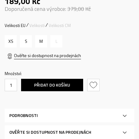
189,00
Kč
Doporučená cena výrobce:
379,00
Kč
Velikosti EU
Velikosti
Velikosti CM
XS
S
M
L
Ověřte si dostupnost na prodejnách
Množství:
PŘIDAT DO KOŠÍKU
PODROBNOSTI
OVĚŘTE SI DOSTUPNOST NA PRODEJNÁCH