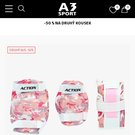
0
0
-50 % NA DRUHÝ KOUSEK
DRUHÝ KUS -50%