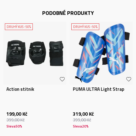
PODOBNÉ PRODUKTY
DRUHÝ KUS -50%
DRUHÝ KUS -50%
Action stitnik
PUMA ULTRA Light Strap
199,00
Kč
319,00
Kč
399,00
Kč
399,00
Kč
Sleva
50
%
Sleva
20
%