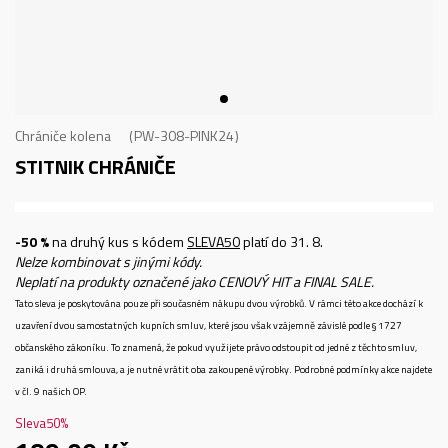
Chrániče kolena
PW-308-PINK24
STITNIK
CHRÁNIČE
-50 %
na druhý kus s kódem
SLEVA50
platí do 31. 8.
Nelze kombinovat s jinými kódy.
Neplatí na produkty označené jako CENOVÝ HIT a FINAL SALE.
Tato sleva je poskytována pouze při současném nákupu dvou výrobků. V rámci této akce dochází k
uzavření dvou samostatných kupních smluv, které jsou však vzájemně závislé podle § 1727
občanského zákoníku. To znamená, že pokud využijete právo odstoupit od jedné z těchto smluv,
zaniká i druhá smlouva, a je nutné vrátit oba zakoupené výrobky. Podrobné podmínky akce najdete
v čl. 9 našich OP.
Sleva
50
%