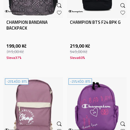
CHAMPION BANDANA
CHAMPION BTS F24 BPK G
BACKPACK
199,00
Kč
219,00
Kč
319,00
Kč
549,00
Kč
Sleva
37
%
Sleva
60
%
-25% KÓD: BTS
-25% KÓD: BTS