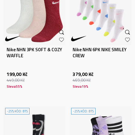
Nike NHN 3PK SOFT & COZY
Nike NHN 6PK NIKE SMILEY
WAFFLE
CREW
199,00
Kč
379,00
Kč
449,00
Kč
469,00
Kč
Sleva
55
%
Sleva
19
%
-25% KÓD: BTS
-25% KÓD: BTS