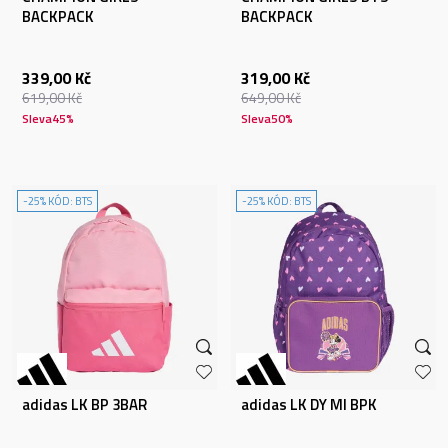
BACKPACK
BACKPACK
339,00
Kč
319,00
Kč
619,00
Kč
649,00
Kč
Sleva
45
%
Sleva
50
%
-25% KÓD: BTS
-25% KÓD: BTS
adidas LK BP 3BAR
adidas LK DY MI BPK