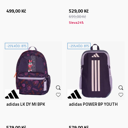
499,00
Kč
529,00
Kč
699,00
Kč
Sleva
24
%
-25% KÓD: BTS
-25% KÓD: BTS
adidas LK DY MI BPK
adidas POWER BP YOUTH
579,00
Kč
579,00
Kč