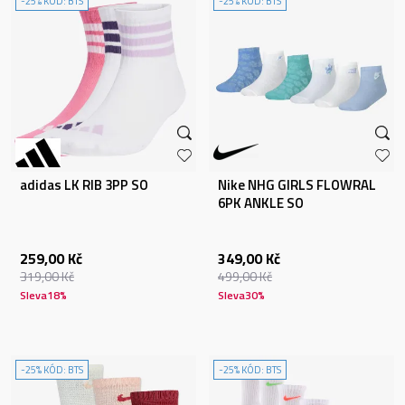
-25% KÓD: BTS
-25% KÓD: BTS
adidas LK RIB 3PP SO
Nike NHG GIRLS FLOWRAL
6PK ANKLE SO
259,00
Kč
349,00
Kč
319,00
Kč
499,00
Kč
Sleva
18
%
Sleva
30
%
-25% KÓD: BTS
-25% KÓD: BTS