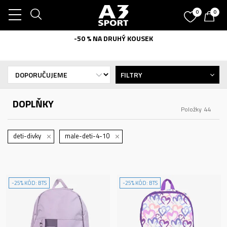
0
0
-50 % NA DRUHÝ KOUSEK
FILTRY
DOPLŇKY
Položky
44
deti-divky
male-deti-4-10
-25% KÓD: BTS
-25% KÓD: BTS