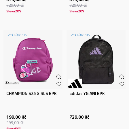
729,00
Kč
729,00
Kč
Sleva
20
%
Sleva
20
%
-25% KÓD: BTS
-25% KÓD: BTS
CHAMPION S25 GIRLS BPK
adidas YG ANI BPK
199,00
Kč
729,00
Kč
399,00
Kč
Sleva
50
%