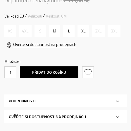
Doporučená cena výrobce:
2.399,00
Kč
Velikosti EU
Velikosti
Velikosti CM
XS
4XL
S
M
L
XL
2XL
3XL
Ověřte si dostupnost na prodejnách
Množství:
PŘIDAT DO KOŠÍKU
PODROBNOSTI
OVĚŘTE SI DOSTUPNOST NA PRODEJNÁCH