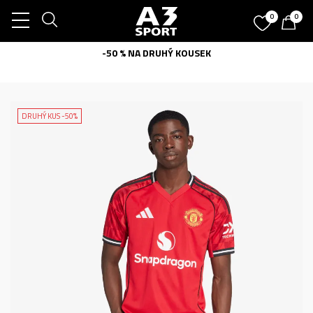
0
0
-50 % NA DRUHÝ KOUSEK
DRUHÝ KUS -50%