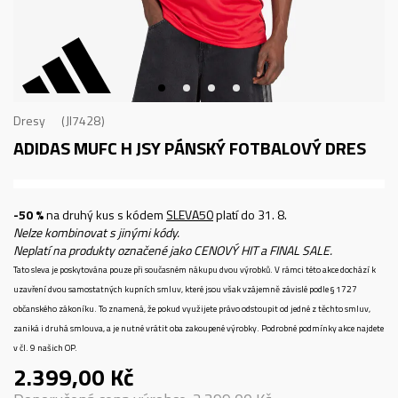
Dresy
JI7428
ADIDAS MUFC H JSY
PÁNSKÝ FOTBALOVÝ DRES
-50 %
na druhý kus s kódem
SLEVA50
platí do 31. 8.
Nelze kombinovat s jinými kódy.
Neplatí na produkty označené jako CENOVÝ HIT a FINAL SALE.
Tato sleva je poskytována pouze při současném nákupu dvou výrobků. V rámci této akce dochází k
uzavření dvou samostatných kupních smluv, které jsou však vzájemně závislé podle § 1727
občanského zákoníku. To znamená, že pokud využijete právo odstoupit od jedné z těchto smluv,
zaniká i druhá smlouva, a je nutné vrátit oba zakoupené výrobky. Podrobné podmínky akce najdete
v čl. 9 našich OP.
2.399,00
Kč