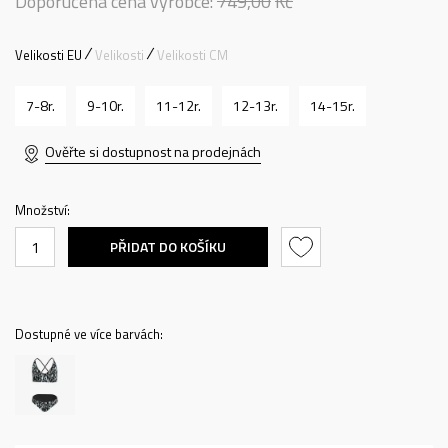
Doporučená cena výrobce:
749,00
Kč
Velikosti EU
Velikosti
Velikosti CM
7-8r.
9-10r.
11-12r.
12-13r.
14-15r.
Ověřte si dostupnost na prodejnách
Množství:
PŘIDAT DO KOŠÍKU
Dostupné ve více barvách: