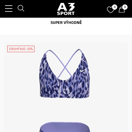
0
0
SUPER VÝHODNĚ
DRUHÝ KUS -50%