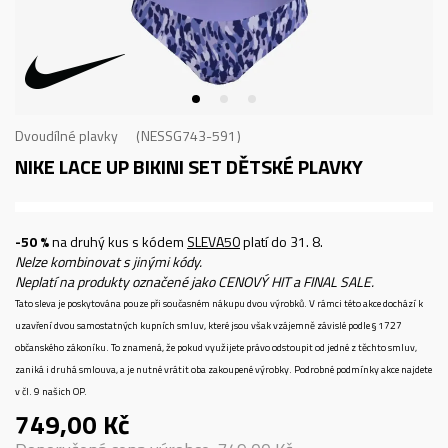
Dvoudílné plavky
NESSG743-591
NIKE LACE UP BIKINI SET
DĚTSKÉ PLAVKY
-50 %
na druhý kus s kódem
SLEVA50
platí do 31. 8.
Nelze kombinovat s jinými kódy.
Neplatí na produkty označené jako CENOVÝ HIT a FINAL SALE.
Tato sleva je poskytována pouze při současném nákupu dvou výrobků. V rámci této akce dochází k
uzavření dvou samostatných kupních smluv, které jsou však vzájemně závislé podle § 1727
občanského zákoníku. To znamená, že pokud využijete právo odstoupit od jedné z těchto smluv,
zaniká i druhá smlouva, a je nutné vrátit oba zakoupené výrobky. Podrobné podmínky akce najdete
v čl. 9 našich OP.
749,00
Kč