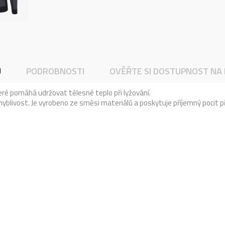
U
PODROBNOSTI
OVĚŘTE SI DOSTUPNOST NA
eré pomáhá udržovat tělesné teplo při lyžování.
yblivost. Je vyrobeno ze směsi materiálů a poskytuje příjemný pocit př