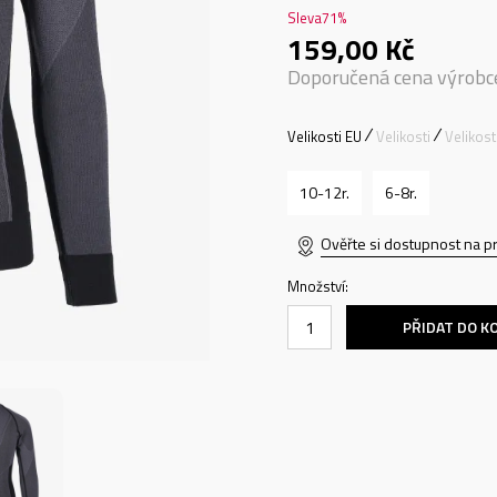
Sleva
71
%
159,00
Kč
Doporučená cena výrobc
Velikosti EU
Velikosti
Velikos
10-12r.
6-8r.
Ověřte si dostupnost na p
Množství:
PŘIDAT DO K