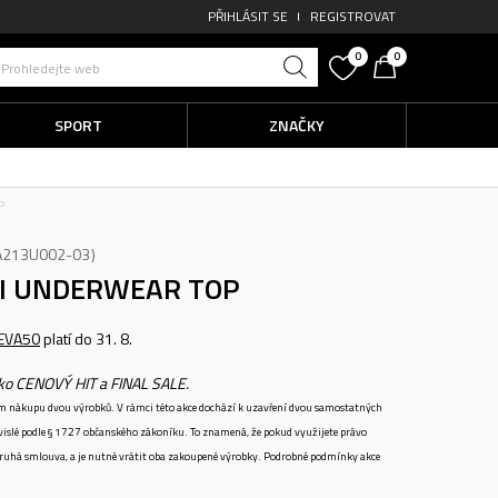
PŘIHLÁSIT SE
REGISTROVAT
0
0
Prohledejte web
SPORT
ZNAČKY
P
A213U002-03
KI UNDERWEAR TOP
EVA50
platí do 31. 8.
ako CENOVÝ HIT a FINAL SALE.
ném nákupu dvou výrobků. V rámci této akce dochází k uzavření dvou samostatných
vislé podle § 1727 občanského zákoníku. To znamená, že pokud využijete právo
 druhá smlouva, a je nutné vrátit oba zakoupené výrobky. Podrobné podmínky akce