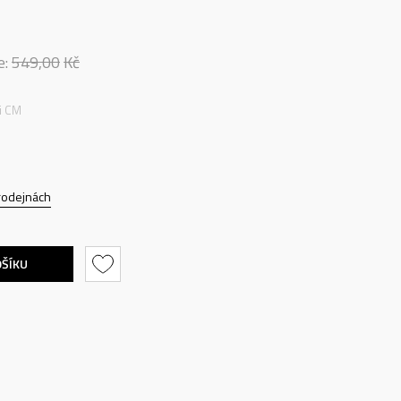
e:
549,00
Kč
ti CM
rodejnách
OŠÍKU