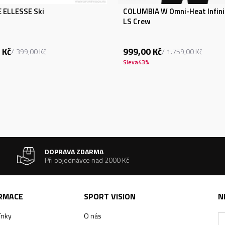
 ELLESSE Ski
COLUMBIA W Omni-Heat Infini
LS Crew
Kč
999,00
Kč
399,00
Kč
1.759,00
Kč
Sleva
43
%
DOPRAVA ZDARMA
Při objednávce nad 2000 Kč
ORMACE
SPORT VISION
N
ínky
O nás