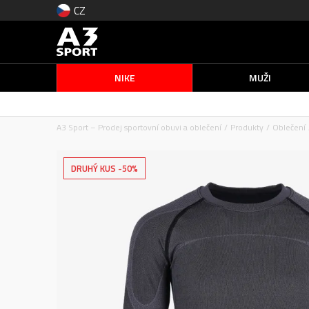
CZ
NIKE
MUŽI
A3 Sport – Prodej sportovní obuvi a oblečení
Produkty
Oblečení
DRUHÝ KUS -50%