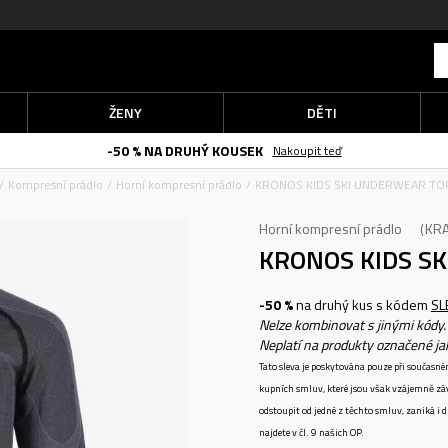
ŽENY
DĚTI
-50 % NA DRUHÝ KOUSEK
Nakoupit teď
Kompresní prádlo
Horní kompresní prádlo
KRONOS KIDS SKI UNDERWEAR TO
Horní kompresní prádlo
KR
KRONOS KIDS S
-50 %
na druhý kus s kódem
SL
Nelze kombinovat s jinými kódy.
Neplatí na produkty označené j
Tato sleva je poskytována pouze při součas
kupních smluv, které jsou však vzájemně zá
odstoupit od jedné z těchto smluv, zaniká i
najdete v čl. 9 našich OP.