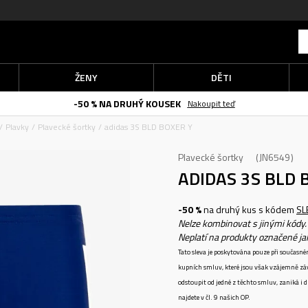
ŽENY
DĚTI
-50 % NA DRUHÝ KOUSEK
Nakoupit teď
Plavky
Plavecké šortky
adidas 3S BLD BOXER Y
Plavecké šortky
JN6549
ADIDAS 3S BLD 
-50 %
na druhý kus s kódem
SL
Nelze kombinovat s jinými kódy.
Neplatí na produkty označené j
Tato sleva je poskytována pouze při součas
kupních smluv, které jsou však vzájemně zá
odstoupit od jedné z těchto smluv, zaniká i
najdete v čl. 9 našich OP.