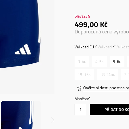
Sleva
23
%
499,00
Kč
Doporučená cena výrobc
Velikosti EU
Velikosti
Velikos
3-4r.
4-5r.
5-6r.
15-16r.
18-24m.
2-
Ověřte si dostupnost na p
Množství:
PŘIDAT DO K