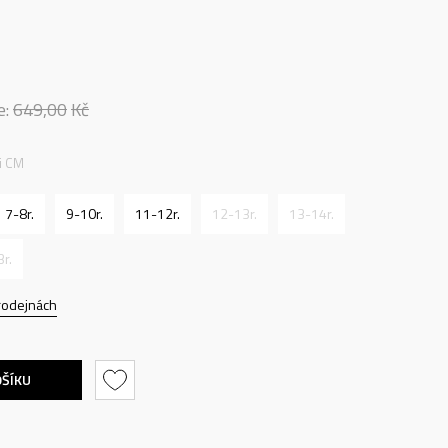
e:
649,00
Kč
ti CM
7-8r.
9-10r.
11-12r.
12-13r.
13-14r.
3r.
rodejnách
OŠÍKU