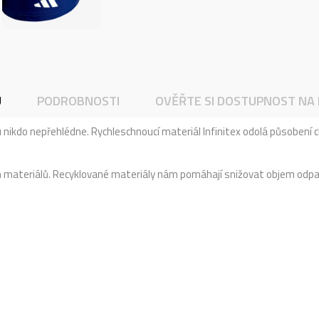
U
PODROBNOSTI
OVĚŘTE SI DOSTUPNOST NA
nikdo nepřehlédne. Rychleschnoucí materiál Infinitex odolá působení ch
h materiálů. Recyklované materiály nám pomáhají snižovat objem odp