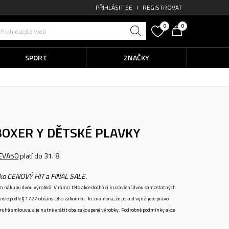
PŘIHLÁSIT SE
REGISTROVAT
0
0
Prohledejte web
SPORT
ZNAČKY
BOXER Y
DĚTSKÉ PLAVKY
EVA50
platí do 31. 8.
ako CENOVÝ HIT a FINAL SALE.
ném nákupu dvou výrobků. V rámci této akce dochází k uzavření dvou samostatných
vislé podle § 1727 občanského zákoníku. To znamená, že pokud využijete právo
 druhá smlouva, a je nutné vrátit oba zakoupené výrobky. Podrobné podmínky akce