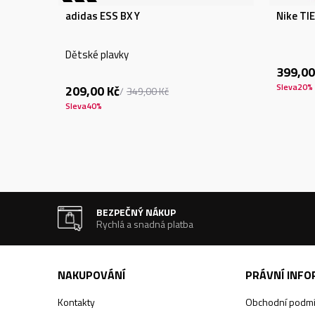
adidas ESS BX Y
Nike TI
Dětské plavky
399,00
Sleva
20
%
209,00
Kč
349,00
Kč
Sleva
40
%
BEZPEČNÝ NÁKUP
Rychlá a snadná platba
NAKUPOVÁNÍ
PRÁVNÍ INF
Kontakty
Obchodní podm