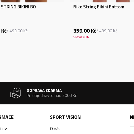
E STRING BIKINI BO
Nike String Bikini Bottom
Kč
359,00
Kč
499,00
Kč
499,00
Kč
Sleva
28
%
DOPRAVA ZDARMA
Při objednávce nad 2000 Kč
ORMACE
SPORT VISION
N
ínky
O nás