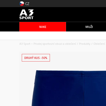
CZ
NIKE
MUŽI
A3 Sport – Prodej sportovní obuvi a oblečení
Produkty
Oblečení
DRUHÝ KUS -50%