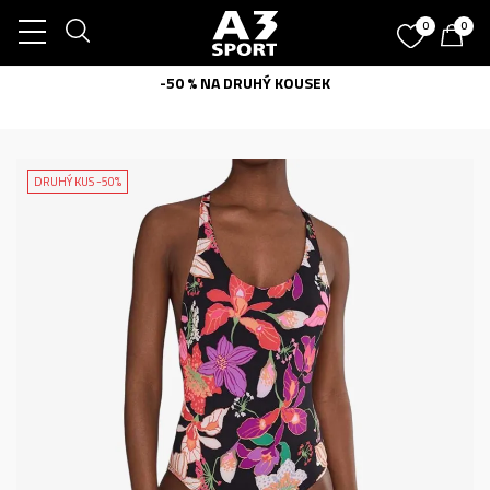
0
0
-50 % NA DRUHÝ KOUSEK
DRUHÝ KUS -50%