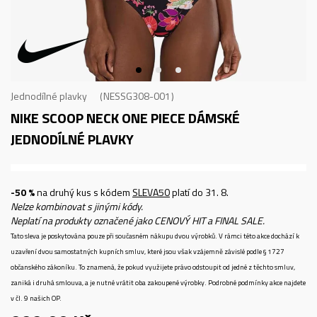
Jednodílné plavky
NESSG308-001
NIKE SCOOP NECK ONE PIECE
DÁMSKÉ
JEDNODÍLNÉ PLAVKY
-50 %
na druhý kus s kódem
SLEVA50
platí do 31. 8.
Nelze kombinovat s jinými kódy.
Neplatí na produkty označené jako CENOVÝ HIT a FINAL SALE.
Tato sleva je poskytována pouze při současném nákupu dvou výrobků. V rámci této akce dochází k
uzavření dvou samostatných kupních smluv, které jsou však vzájemně závislé podle § 1727
občanského zákoníku. To znamená, že pokud využijete právo odstoupit od jedné z těchto smluv,
zaniká i druhá smlouva, a je nutné vrátit oba zakoupené výrobky. Podrobné podmínky akce najdete
v čl. 9 našich OP.