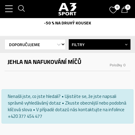
0
0
-50 % NA DRUHÝ KOUSEK
FILTRY
JEHLA NA NAFUKOVÁNÍ MÍČŮ
Položky
0
Nenašli jste, co jste hledali? • Ujistěte se, že jste napsali
správně vyhledáváný dotaz • Zkuste obecnější nebo podobná
klíčová slova • V případě dotazů nás kontaktujte na infolince
+420 377 454 477