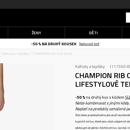
ŽENY
DĚTI
-50 % NA DRUHÝ KOUSEK
Nakoupit teď
Kalhoty a tepláky
CHAMPION Rib Cuff Pants
Kalhoty a tepláky
117550-K
CHAMPION RIB 
LIFESTYLOVÉ T
-50 %
na druhý kus s kódem
SL
Nelze kombinovat s jinými kódy.
Neplatí na produkty označené j
Tato sleva je poskytována pouze při součas
kupních smluv, které jsou však vzájemně zá
odstoupit od jedné z těchto smluv, zaniká i