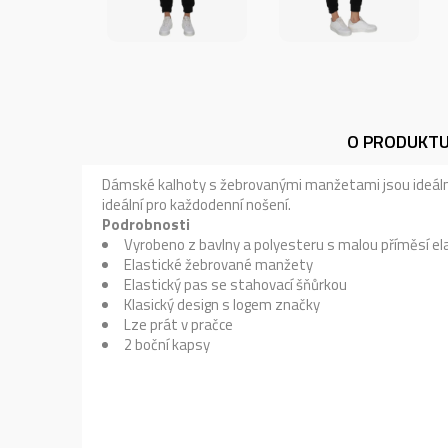
O PRODUKT
Dámské kalhoty s žebrovanými manžetami jsou ideální p
ideální pro každodenní nošení.
Podrobnosti
Vyrobeno z bavlny a polyesteru s malou příměsí e
Elastické žebrované manžety
Elastický pas se stahovací šňůrkou
Klasický design s logem značky
Lze prát v pračce
2 boční kapsy