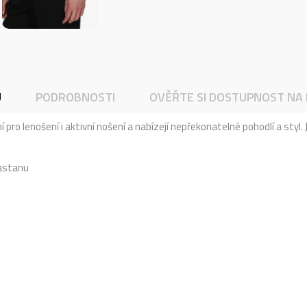
U
PODROBNOSTI
OVĚŘTE SI DOSTUPNOST NA
ro lenošení i aktivní nošení a nabízejí nepřekonatelné pohodlí a styl
lastanu