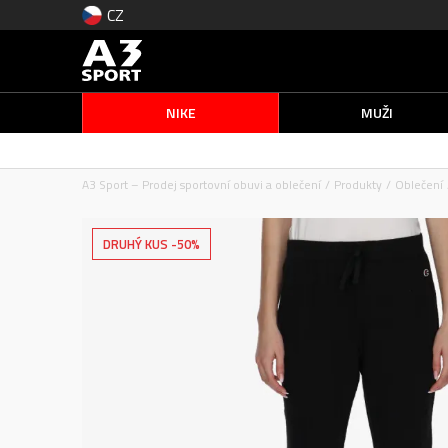
CZ
NIKE
MUŽI
A3 Sport – Prodej sportovní obuvi a oblečení
Produkty
Oblečení
DRUHÝ KUS -50%