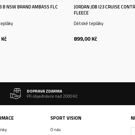
KB B NSW BRAND AMBASS FLC
JORDAN JDB I23 CRUISE CONT
FLEECE
tepláky
Dětské tepláky
Kč
899,00
Kč
DOPRAVA ZDARMA
Při objednávce nad 2000 Kč
ORMACE
SPORT VISION
N
ínky
O nás