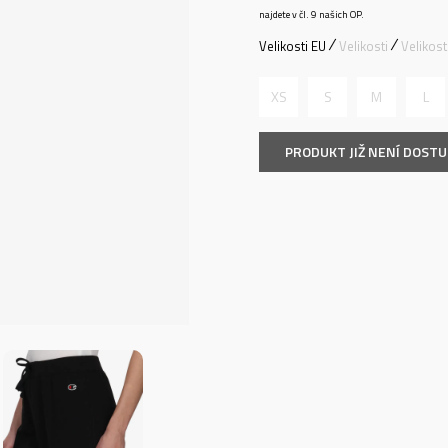
najdete v čl. 9 našich OP.
Velikosti EU
Velikosti
Velikos
XS
S
M
L
PRODUKT JIŽ NENÍ DOST