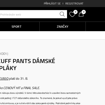
PŘIHLÁSIT SE
REGISTROVAT
0
0
Prohledejte web
SPORT
ZNAČKY
K001
CUFF PANTS
DÁMSKÉ
EPLÁKY
EVA50
platí do 31. 8.
ako CENOVÝ HIT a FINAL SALE.
ném nákupu dvou výrobků. V rámci této akce dochází k uzavření dvou samostatných
vislé podle § 1727 občanského zákoníku. To znamená, že pokud využijete právo
 druhá smlouva, a je nutné vrátit oba zakoupené výrobky. Podrobné podmínky akce