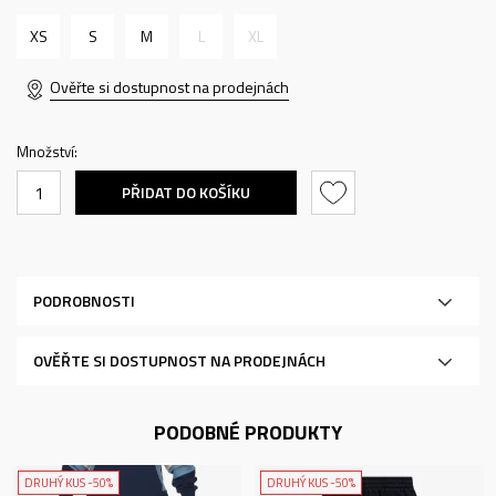
XS
S
M
L
XL
Ověřte si dostupnost na prodejnách
Množství:
PŘIDAT DO KOŠÍKU
PODROBNOSTI
OVĚŘTE SI DOSTUPNOST NA PRODEJNÁCH
PODOBNÉ PRODUKTY
DRUHÝ KUS -50%
DRUHÝ KUS -50%