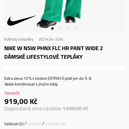
Kalhoty a tepláky
IQ1424-324
NIKE W NSW PHNX FLC HR PANT WIDE 2
DÁMSKÉ LIFESTYLOVÉ TEPLÁKY
Extra sleva 10 % s kódem EXTRA10 platí jen do 9. 8.
Nelze kombinovat s jinými kódy.
Sleva
45
%
919,00
Kč
Doporučená cena výrobce:
1.699,00
Kč
Velikosti EU
Velikosti
Velikosti CM