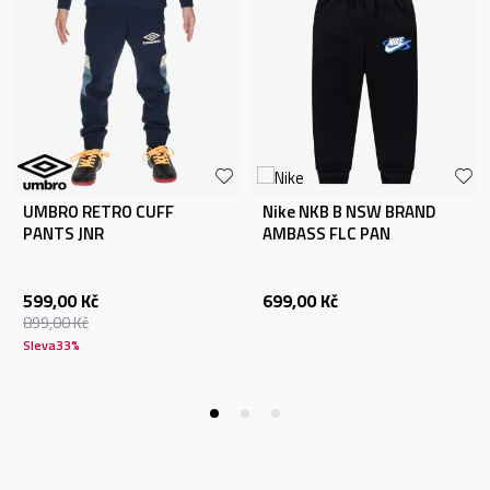
UMBRO RETRO CUFF
Nike NKB B NSW BRAND
PANTS JNR
AMBASS FLC PAN
599,00
Kč
699,00
Kč
899,00
Kč
Sleva
33
%