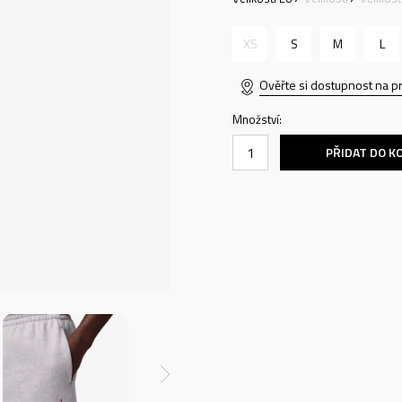
XS
S
M
L
Ověřte si dostupnost na p
Množství:
PŘIDAT DO K