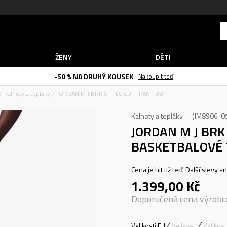
ŽENY
DĚTI
-50 % NA DRUHÝ KOUSEK
Nakoupit teď
Kalhoty a tepláky
JORDAN M J BRK ST FLC CUFF PANT BB
Kalhoty a tepláky
IM8906-0
JORDAN M J BRK
BASKETBALOVÉ 
Cena je hit už teď. Další slevy a
1.399,00
Kč
Doporučená cena výrobc
Velikosti EU
Velikosti
Velikos