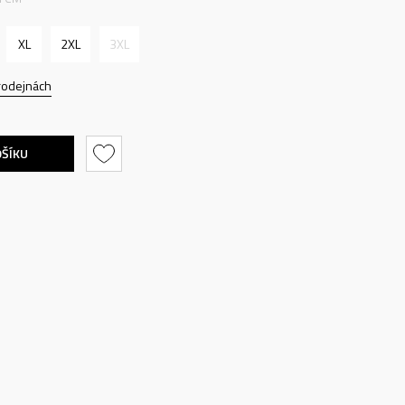
XL
2XL
3XL
rodejnách
OŠÍKU