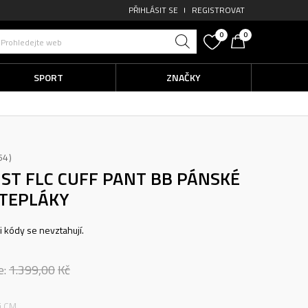
PŘIHLÁSIT SE
REGISTROVAT
0
0
Prohledejte web
SPORT
ZNAČKY
54
 ST FLC CUFF PANT BB
PÁNSKÉ
TEPLÁKY
ni kódy se nevztahují.
e:
1.399,00
Kč
ti CM