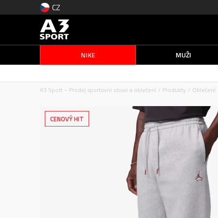
CZ
NIKE
MUŽI
A3 Sport – Prodej sportovní obuvi a oblečení
Produkty
Oblečení
CENOVÝ HIT