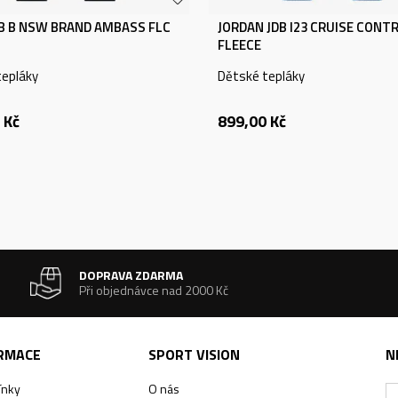
KB B NSW BRAND AMBASS FLC
JORDAN JDB I23 CRUISE CONT
FLEECE
tepláky
Dětské tepláky
Kč
899,00
Kč
DOPRAVA ZDARMA
Při objednávce nad 2000 Kč
ORMACE
SPORT VISION
N
ínky
O nás