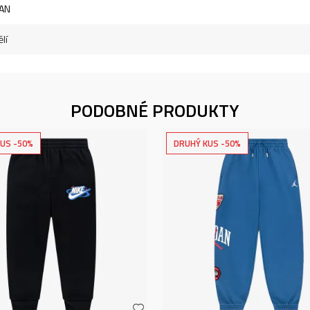
AN
lí
PODOBNÉ PRODUKTY
US -50%
DRUHÝ KUS -50%