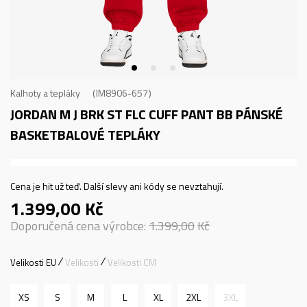
Kalhoty a tepláky
IM8906-657
JORDAN M J BRK ST FLC CUFF PANT BB
PÁNSKÉ
BASKETBALOVÉ TEPLÁKY
Cena je hit už teď. Další slevy ani kódy se nevztahují.
1.399,00
Kč
Doporučená cena výrobce:
1.399,00
Kč
Velikosti EU
Velikosti
Velikosti CM
XS
S
M
L
XL
2XL
3XL