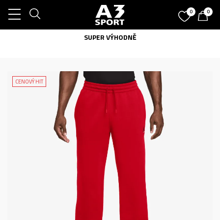
0
0
SUPER VÝHODNĚ
CENOVÝ HIT