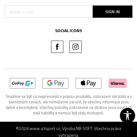
SIGN IN
SOCIAL ICONS
Snažíme se být co nejpřesnější v popisu produktu, zobrazení obrázků a v
samotných cenách, ale nemůžeme zaručit, že všechny informace jsou
úplné a bezchybné. Všechny položky zobrazené na stránce jsou součástí
naší nabídky a nemusí být vždy dostupné.
©2026
www.a3sport.cz
, Výroba
NB SOFT
. Všechna práva
vyhrazena.