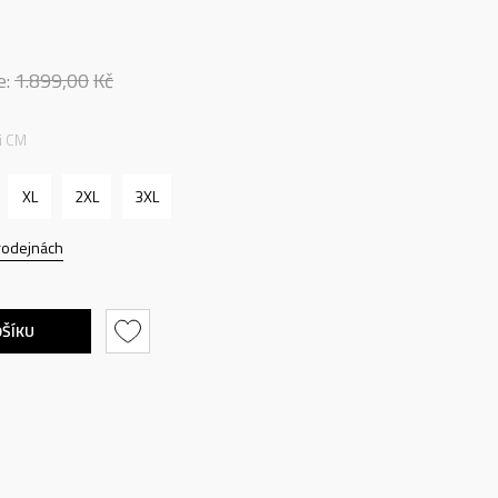
e:
1.899,00
Kč
ti CM
XL
2XL
3XL
rodejnách
OŠÍKU