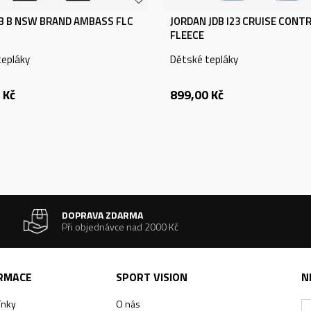
KB B NSW BRAND AMBASS FLC
JORDAN JDB I23 CRUISE CONT
FLEECE
tepláky
Dětské tepláky
Kč
899,00
Kč
DOPRAVA ZDARMA
Při objednávce nad 2000 Kč
ORMACE
SPORT VISION
N
ínky
O nás