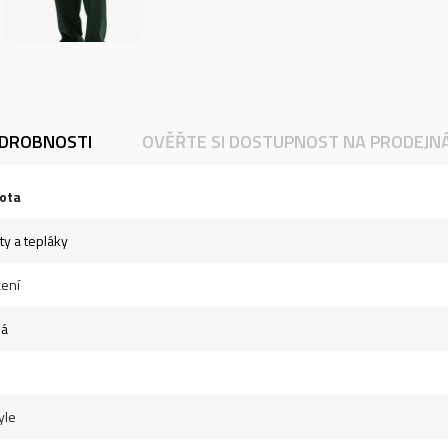
DROBNOSTI
OVĚŘTE SI DOSTUPNOST NA PRODEJN
ota
ty a tepláky
ení
ná
yle