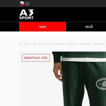
CZ
NIKE
MUŽI
A3 Sport – Prodej sportovní obuvi a oblečení
Produkty
Oblečení
DRUHÝ KUS -50%