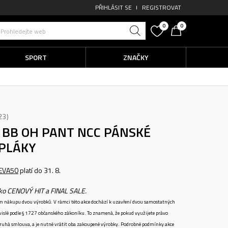
PŘIHLÁSIT SE
REGISTROVAT
0
0
Prohledejte web
SPORT
ZNAČKY
23
B BB OH PANT NCC
PÁNSKÉ
EPLÁKY
EVA50
platí do 31. 8.
ako CENOVÝ HIT a FINAL SALE.
ném nákupu dvou výrobků. V rámci této akce dochází k uzavření dvou samostatných
vislé podle § 1727 občanského zákoníku. To znamená, že pokud využijete právo
 druhá smlouva, a je nutné vrátit oba zakoupené výrobky. Podrobné podmínky akce