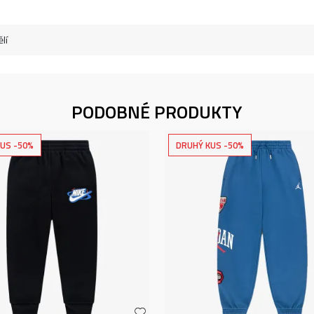
lí
PODOBNÉ PRODUKTY
US -50%
DRUHÝ KUS -50%