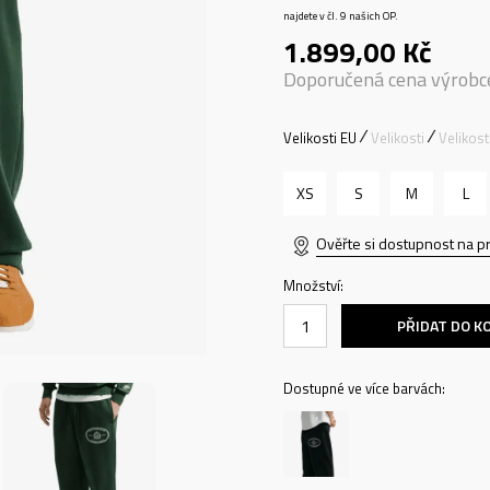
najdete v čl. 9 našich OP.
1.899,00
Kč
Doporučená cena výrobc
Velikosti EU
Velikosti
Velikos
XS
S
M
L
Ověřte si dostupnost na p
Množství:
PŘIDAT DO K
Dostupné ve více barvách: