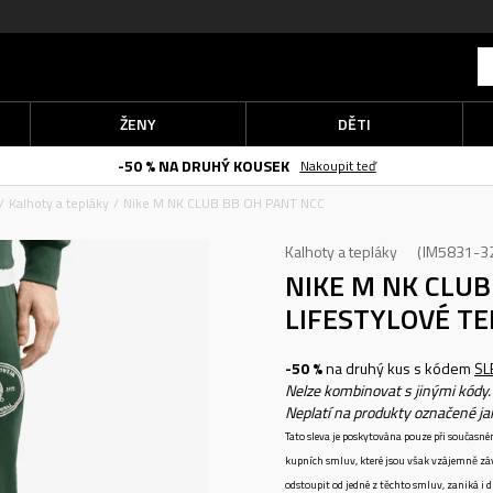
ŽENY
DĚTI
-50 % NA DRUHÝ KOUSEK
Nakoupit teď
Kalhoty a tepláky
Nike M NK CLUB BB OH PANT NCC
Kalhoty a tepláky
IM5831-3
NIKE M NK CLU
LIFESTYLOVÉ T
-50 %
na druhý kus s kódem
SL
Nelze kombinovat s jinými kódy.
Neplatí na produkty označené j
Tato sleva je poskytována pouze při součas
kupních smluv, které jsou však vzájemně zá
odstoupit od jedné z těchto smluv, zaniká i