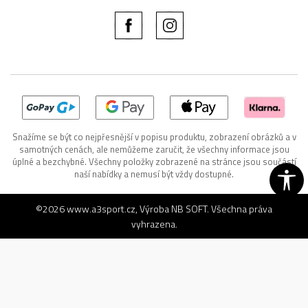
Snažíme se být co nejpřesnější v popisu produktu, zobrazení obrázků a v
samotných cenách, ale nemůžeme zaručit, že všechny informace jsou
úplné a bezchybné. Všechny položky zobrazené na stránce jsou součástí
naší nabídky a nemusí být vždy dostupné.
©2026
www.a3sport.cz
, Výroba
NB SOFT
. Všechna práva
vyhrazena.