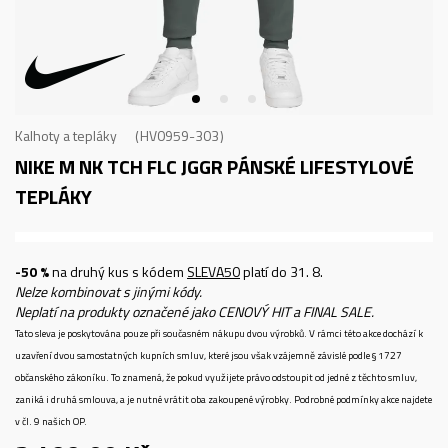
Kalhoty a tepláky
HV0959-303
NIKE M NK TCH FLC JGGR
PÁNSKÉ LIFESTYLOVÉ
TEPLÁKY
-50 %
na druhý kus s kódem
SLEVA50
platí do 31. 8.
Nelze kombinovat s jinými kódy.
Neplatí na produkty označené jako CENOVÝ HIT a FINAL SALE.
Tato sleva je poskytována pouze při současném nákupu dvou výrobků. V rámci této akce dochází k
uzavření dvou samostatných kupních smluv, které jsou však vzájemně závislé podle § 1727
občanského zákoníku. To znamená, že pokud využijete právo odstoupit od jedné z těchto smluv,
zaniká i druhá smlouva, a je nutné vrátit oba zakoupené výrobky. Podrobné podmínky akce najdete
v čl. 9 našich OP.