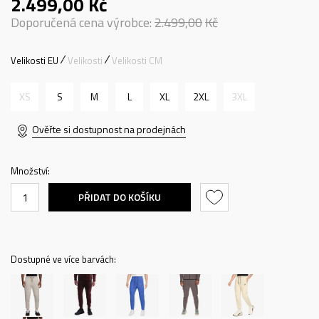
2.499,00
Kč
Doporučená cena výrobce:
2.499,00
Kč
Velikosti EU
Velikosti
Velikosti CM
XS
S
M
L
XL
2XL
3XL
Ověřte si dostupnost na prodejnách
Množství:
PŘIDAT DO KOŠÍKU
Dostupné ve více barvách: