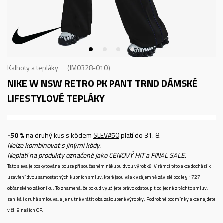
Kalhoty a tepláky
IM0328-010
NIKE W NSW RETRO PK PANT TRND
DÁMSKÉ
LIFESTYLOVÉ TEPLÁKY
-50 %
na druhý kus s kódem
SLEVA50
platí do 31. 8.
Nelze kombinovat s jinými kódy.
Neplatí na produkty označené jako CENOVÝ HIT a FINAL SALE.
Tato sleva je poskytována pouze při současném nákupu dvou výrobků. V rámci této akce dochází k
uzavření dvou samostatných kupních smluv, které jsou však vzájemně závislé podle § 1727
občanského zákoníku. To znamená, že pokud využijete právo odstoupit od jedné z těchto smluv,
zaniká i druhá smlouva, a je nutné vrátit oba zakoupené výrobky. Podrobné podmínky akce najdete
v čl. 9 našich OP.