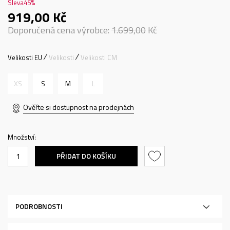
Sleva
45
%
919,00
Kč
Doporučená cena výrobce:
1.699,00
Kč
Velikosti EU
Velikosti
Velikosti CM
XS
S
M
L
Ověřte si dostupnost na prodejnách
Množství:
PŘIDAT DO KOŠÍKU
PODROBNOSTI