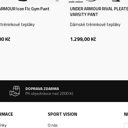
RMOUR Icon Flc Gym Pant
UNDER ARMOUR RIVAL PLEAT
VARSITY PANT
tréninkové tepláky
Dámské tréninkové tepláky
00
Kč
1.299,00
Kč
DOPRAVA ZDARMA
Při objednávce nad 2000 Kč
ORMACE
SPORT VISION
N
ínky
O nás