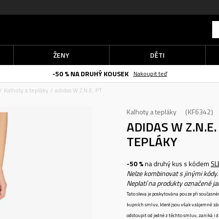
ŽENY
DĚTI
-50 % NA DRUHÝ KOUSEK
Nakoupit teď
Kalhoty a tepláky
adidas W Z.N.E. PT
Kalhoty a tepláky
KF6342
ADIDAS W Z.N.E
TEPLÁKY
-50 %
na druhý kus s kódem
SL
Nelze kombinovat s jinými kódy.
Neplatí na produkty označené j
Tato sleva je poskytována pouze při součas
kupních smluv, které jsou však vzájemně zá
odstoupit od jedné z těchto smluv, zaniká i