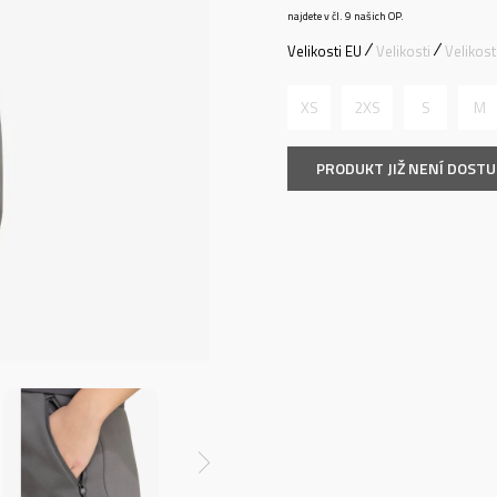
najdete v čl. 9 našich OP.
Velikosti EU
Velikosti
Velikos
XS
2XS
S
M
PRODUKT JIŽ NENÍ DOST