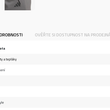
DROBNOSTI
OVĚŘTE SI DOSTUPNOST NA PRODEJN
ota
ty a tepláky
ení
yle