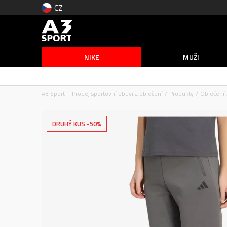
CZ
NIKE
MUŽI
A3 Sport – Prodej sportovní obuvi a oblečení
Produkty
Oblečení
DRUHÝ KUS -50%