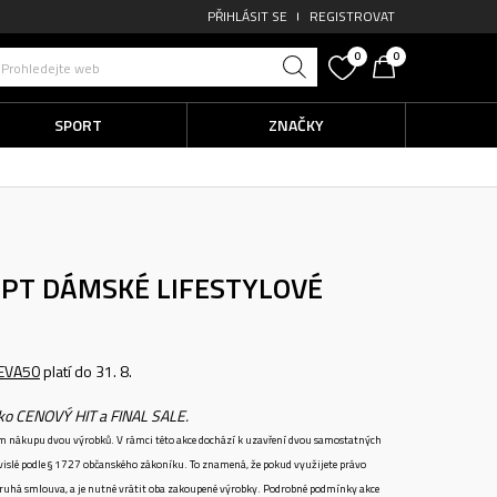
PŘIHLÁSIT SE
REGISTROVAT
0
0
Prohledejte web
SPORT
ZNAČKY
. PT
DÁMSKÉ LIFESTYLOVÉ
EVA50
platí do 31. 8.
ako CENOVÝ HIT a FINAL SALE.
ném nákupu dvou výrobků. V rámci této akce dochází k uzavření dvou samostatných
vislé podle § 1727 občanského zákoníku. To znamená, že pokud využijete právo
 druhá smlouva, a je nutné vrátit oba zakoupené výrobky. Podrobné podmínky akce