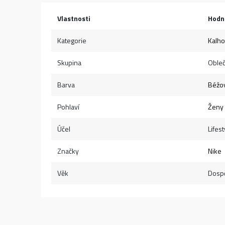
Vlastnosti
Hodn
Kategorie
Kalho
Skupina
Obleč
Barva
Béžo
Pohlaví
Ženy
Účel
Lifest
Značky
Nike
Věk
Dospě