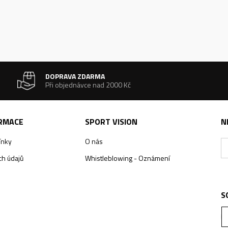
DOPRAVA ZDARMA
Při objednávce nad 2000 Kč
ORMACE
SPORT VISION
N
ínky
O nás
h údajů
Whistleblowing - Oznámení
S