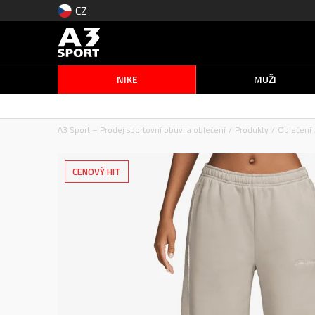
CZ
NIKE
MUŽI
A3 Sport – Prodej sportovní obuvi a oblečení
Produkty
Oblečení
CENOVÝ HIT