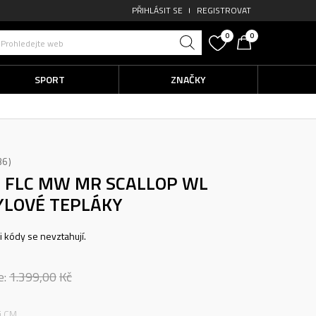
PŘIHLÁSIT SE
REGISTROVAT
0
0
Prohledejte web
SPORT
ZNAČKY
36
O FLC MW MR SCALLOP WL
YLOVÉ TEPLÁKY
ni kódy se nevztahují.
e:
1.399,00
Kč
ti CM