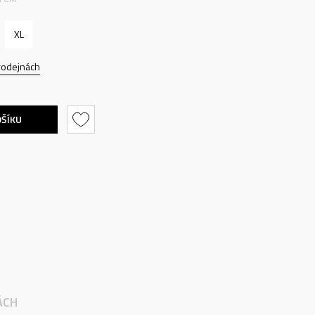
XL
rodejnách
OŠÍKU
ÁCH