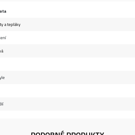
ota
ty a tepláky
ení
vá
yle
lí
PODOBNÉ PRODUKTY