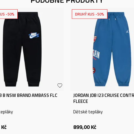
US -50%
DRUHÝ KUS -50%
KB B NSW BRAND AMBASS FLC
JORDAN JDB I23 CRUISE CONT
FLEECE
tepláky
Dětské tepláky
Kč
899,00
Kč