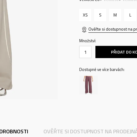
XS
S
M
L
Ověřte si dostupnost na p
Množství:
PŘIDAT DO K
Dostupné ve více barvách:
DROBNOSTI
OVĚŘTE SI DOSTUPNOST NA PRODEJN