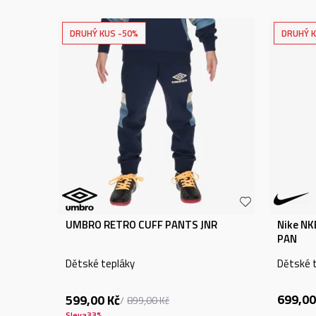
DRUHÝ KUS -50%
DRUHÝ K
UMBRO RETRO CUFF PANTS JNR
Nike N
PAN
Dětské tepláky
Dětské 
699,00
599,00
Kč
899,00
Kč
Sleva
33
%