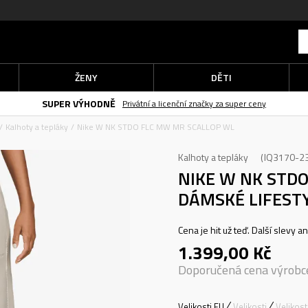
ŽENY
DĚTI
SUPER VÝHODNĚ
Privátní a licenční značky za super ceny
Kalhoty a tepláky
Nike W NK STDO FLC MW MR SCALLOP WL
Kalhoty a tepláky
IQ3170-2
NIKE W NK STD
DÁMSKÉ LIFEST
Cena je hit už teď. Další slevy a
1.399,00
Kč
Doporučená cena výrobc
Velikosti EU
Velikosti
Velikos