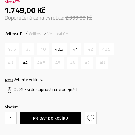
Sleva
27
%
1.749,00
Kč
Doporučená cena výrobce:
2.399,00
Kč
Velikosti EU
Velikosti
Velikosti CM
46.5
39
40
40.5
41
42
42.5
43
44
44.5
45
46
47
48
Vyberte velikost
Ověřte si dostupnost na prodejnách
Množství:
PŘIDAT DO KOŠÍKU