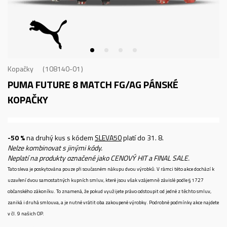
Kopačky
108140-01
PUMA FUTURE 8 MATCH FG/AG
PÁNSKÉ
KOPAČKY
-50 %
na druhý kus s kódem
SLEVA50
platí do 31. 8.
Nelze kombinovat s jinými kódy.
Neplatí na produkty označené jako CENOVÝ HIT a FINAL SALE.
Tato sleva je poskytována pouze při současném nákupu dvou výrobků. V rámci této akce dochází k
uzavření dvou samostatných kupních smluv, které jsou však vzájemně závislé podle § 1727
občanského zákoníku. To znamená, že pokud využijete právo odstoupit od jedné z těchto smluv,
zaniká i druhá smlouva, a je nutné vrátit oba zakoupené výrobky. Podrobné podmínky akce najdete
v čl. 9 našich OP.