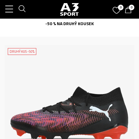
0
0
-50 % NA DRUHÝ KOUSEK
DRUHÝ KUS -50%