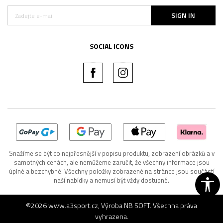
SIGN IN
SOCIAL ICONS
Snažíme se být co nejpřesnější v popisu produktu, zobrazení obrázků a v
samotných cenách, ale nemůžeme zaručit, že všechny informace jsou
úplné a bezchybné. Všechny položky zobrazené na stránce jsou součástí
naší nabídky a nemusí být vždy dostupné.
©2026
www.a3sport.cz
, Výroba
NB SOFT
. Všechna práva
vyhrazena.