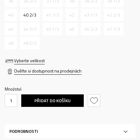
36
36 2/3
37 1/3
38
38 2/3
39 1/3
40
40 2/3
41 1/3
42
43 1/3
42 2/3
44
44 2/3
45 1/3
46
46 2/3
47 1/3
48
48 2/3
Vyberte velikost
Ověřte si dostupnost na prodejnách
Množství:
PŘIDAT DO KOŠÍKU
PODROBNOSTI