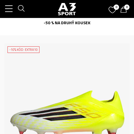
0
0
-50 % NA DRUHÝ KOUSEK
-10% KÓD: EXTRA10