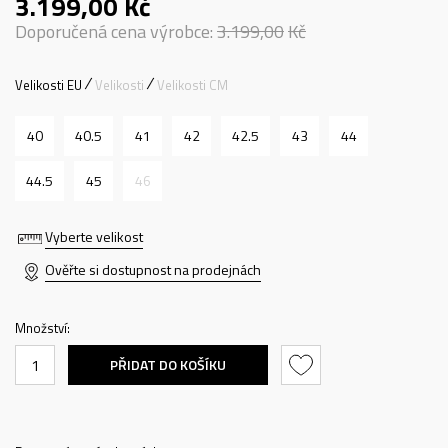
3.199,00
Kč
Doporučená cena výrobce:
3.199,00
Kč
Velikosti EU
Velikosti
Velikosti CM
40
40.5
41
42
42.5
43
44
44.5
45
46
Vyberte velikost
Ověřte si dostupnost na prodejnách
Množství:
PŘIDAT DO KOŠÍKU