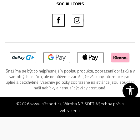
SOCIAL ICONS
Snažíme se být co nejpřesnější v popisu produktu, zobrazení obrázků a v
samotných cenách, ale nemůžeme zaručit, že všechny informace jsou
úplné a bezchybné. Všechny položky zobrazené na stránce jsou součástí
naší nabídky a nemusí být vždy dostupné.
©2026
www.a3sport.cz
, Výroba
NB SOFT
. Všechna práva
vyhrazena.