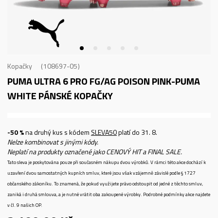
Kopačky
108697-05
PUMA ULTRA 6 PRO FG/AG POISON PINK-PUMA
WHITE
PÁNSKÉ KOPAČKY
-50 %
na druhý kus s kódem
SLEVA50
platí do 31. 8.
Nelze kombinovat s jinými kódy.
Neplatí na produkty označené jako CENOVÝ HIT a FINAL SALE.
Tato sleva je poskytována pouze při současném nákupu dvou výrobků. V rámci této akce dochází k
uzavření dvou samostatných kupních smluv, které jsou však vzájemně závislé podle § 1727
občanského zákoníku. To znamená, že pokud využijete právo odstoupit od jedné z těchto smluv,
zaniká i druhá smlouva, a je nutné vrátit oba zakoupené výrobky. Podrobné podmínky akce najdete
v čl. 9 našich OP.