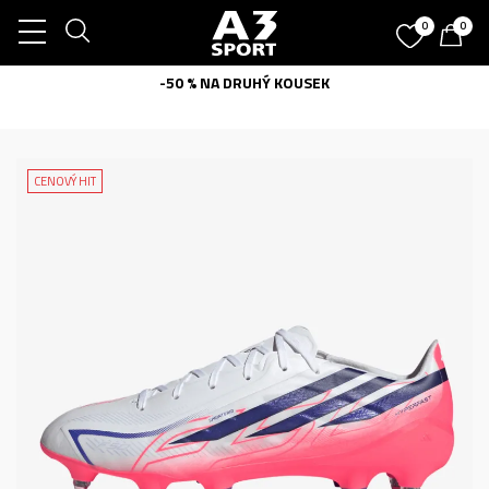
0
0
-50 % NA DRUHÝ KOUSEK
CENOVÝ HIT