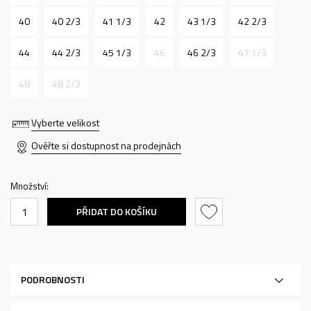
40
40 2/3
41 1/3
42
43 1/3
42 2/3
44
44 2/3
45 1/3
46
46 2/3
47 1/3
48
48 2/3
Vyberte velikost
Ověřte si dostupnost na prodejnách
Množství:
PŘIDAT DO KOŠÍKU
PODROBNOSTI