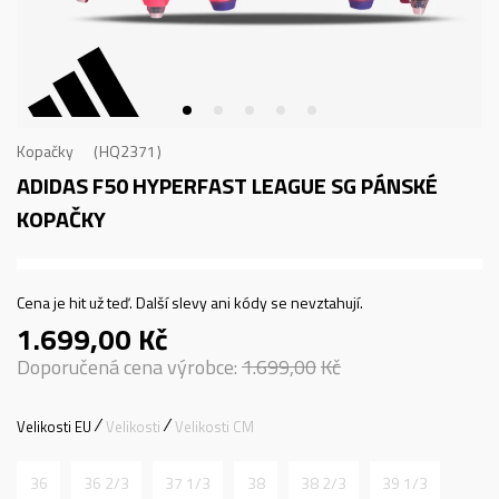
Kopačky
HQ2371
ADIDAS F50 HYPERFAST LEAGUE SG
PÁNSKÉ
KOPAČKY
Cena je hit už teď. Další slevy ani kódy se nevztahují.
1.699,00
Kč
Doporučená cena výrobce:
1.699,00
Kč
Velikosti EU
Velikosti
Velikosti CM
36
36 2/3
37 1/3
38
38 2/3
39 1/3