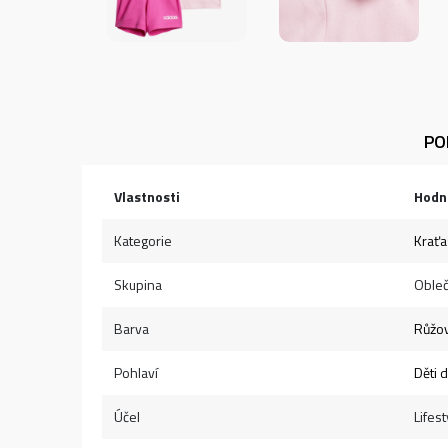
PO
Vlastnosti
Hodn
Kategorie
Kraťa
Skupina
Obleč
Barva
Růžo
Pohlaví
Děti 
Účel
Lifest