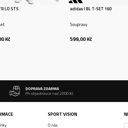
TR LO STS
adidas I BL T-SET 160
set
Soupravy
00
Kč
599,00
Kč
DOPRAVA ZDARMA
Při objednávce nad 2000 Kč
ORMACE
SPORT VISION
N
ínky
O nás