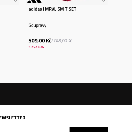
adidas I MRVL SM T SET
Soupravy
509,00
Kč
849,00
Kč
Sleva
40
%
EWSLETTER