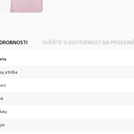
DROBNOSTI
OVĚŘTE SI DOSTUPNOST NA PRODEJN
ota
sy a trička
ení
vá
dívky
yle