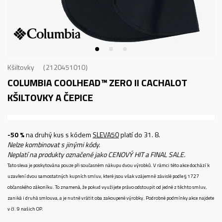
Kšiltovky
2120451010
COLUMBIA COOLHEAD™ ZERO II CACHALOT
KŠILTOVKY A ČEPICE
-50 %
na druhý kus s kódem
SLEVA50
platí do 31. 8.
Nelze kombinovat s jinými kódy.
Neplatí na produkty označené jako CENOVÝ HIT a FINAL SALE.
Tato sleva je poskytována pouze při současném nákupu dvou výrobků. V rámci této akce dochází k
uzavření dvou samostatných kupních smluv, které jsou však vzájemně závislé podle § 1727
občanského zákoníku. To znamená, že pokud využijete právo odstoupit od jedné z těchto smluv,
zaniká i druhá smlouva, a je nutné vrátit oba zakoupené výrobky. Podrobné podmínky akce najdete
v čl. 9 našich OP.