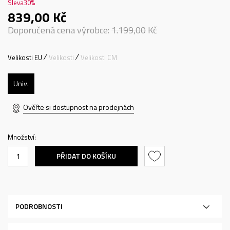
Sleva
30
%
839,00
Kč
Doporučená cena výrobce:
1.199,00
Kč
Velikosti EU
Velikosti
Velikosti CM
Univ.
Ověřte si dostupnost na prodejnách
Množství:
PŘIDAT DO KOŠÍKU
PODROBNOSTI