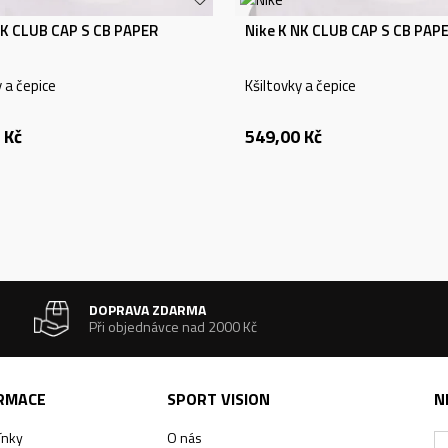
NK CLUB CAP S CB PAPER
Nike K NK CLUB CAP S CB PAP
y a čepice
Kšiltovky a čepice
Kč
549,00
Kč
DOPRAVA ZDARMA
Při objednávce nad 2000 Kč
ORMACE
SPORT VISION
N
ínky
O nás