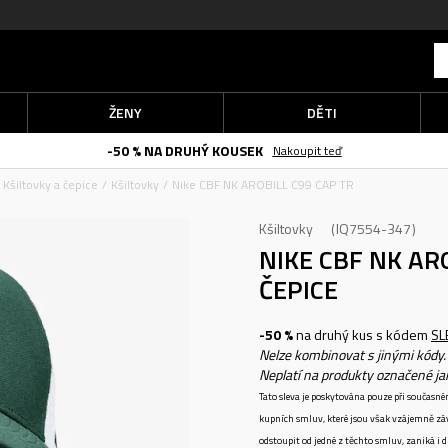
ŽENY
DĚTI
-50 % NA DRUHÝ KOUSEK
Nakoupit teď
Kšiltovky a čepice
Kšiltovky
Nike CBF NK AROBILL C99 CAP TR
Kšiltovky
IQ7554-347
NIKE CBF NK AR
ČEPICE
-50 %
na druhý kus s kódem
SL
Nelze kombinovat s jinými kódy.
Neplatí na produkty označené j
Tato sleva je poskytována pouze při součas
kupních smluv, které jsou však vzájemně zá
odstoupit od jedné z těchto smluv, zaniká i