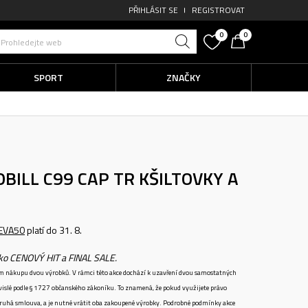
PŘIHLÁSIT SE
REGISTROVAT
0
0
Prohledejte web
SPORT
ZNAČKY
OBILL C99 CAP TR
KŠILTOVKY A
EVA50
platí do 31. 8.
ako CENOVÝ HIT a FINAL SALE.
ném nákupu dvou výrobků. V rámci této akce dochází k uzavření dvou samostatných
vislé podle § 1727 občanského zákoníku. To znamená, že pokud využijete právo
 druhá smlouva, a je nutné vrátit oba zakoupené výrobky. Podrobné podmínky akce