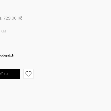
e:
729,00
Kč
ti CM
rodejnách
OŠÍKU