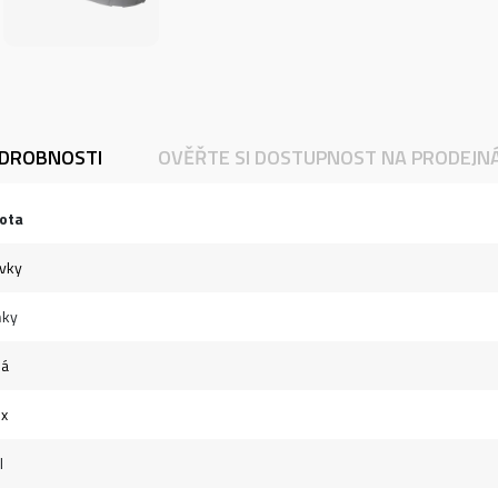
DROBNOSTI
OVĚŘTE SI DOSTUPNOST NA PRODEJN
ota
ovky
ňky
ná
ex
l