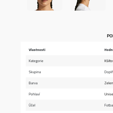
PO
Vlastnosti
Hodn
Kategorie
Kšilt
Skupina
Dopl
Barva
Zele
Pohlaví
Unis
Účel
Fotba