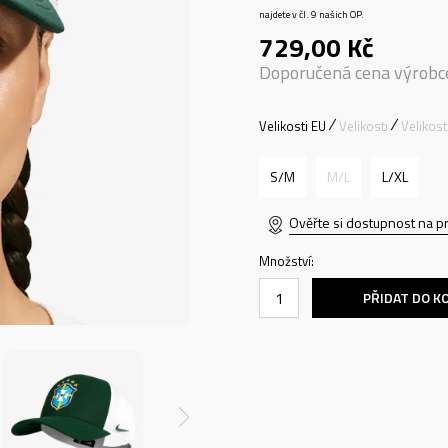
najdete v čl. 9 našich OP.
729,00
Kč
Doporučená cena výrobc
Velikosti EU
Velikosti
Velikos
S/M
M/L
L/XL
Ověřte si dostupnost na p
Množství:
PŘIDAT DO K