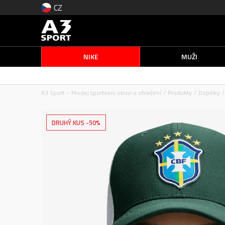
CZ
NIKE
MUŽI
A3 Sport – Prodej sportovní obuvi a oblečení
Produkty
Doplňky
DRUHÝ KUS -50%