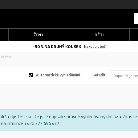
ŽENY
DĚTI
-50 % NA DRUHÝ KOUSEK
Nakoupit teď
Kužely
Automatické vyhledávání
Seřadit
edali? • Ujistěte se, že jste napsali správně vyhledáváný dotaz • Zkust
na infolince +420 377 454 477