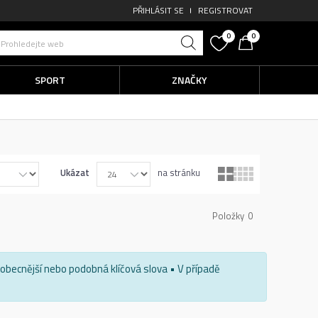
PŘIHLÁSIT SE
REGISTROVAT
0
0
Prohledejte web
SPORT
ZNAČKY
Ukázat
na stránku
Položky
0
e obecnější nebo podobná klíčová slova • V případě