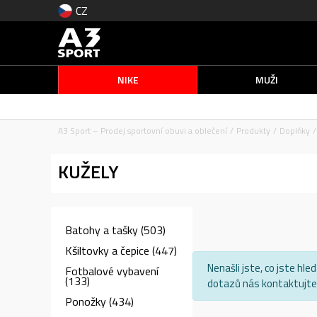
CZ
NIKE
MUŽI
A3 Sport – Prodej sportovní obuvi a oblečení
Produkty
Doplňky
KUŽELY
Batohy a tašky
(503)
Kšiltovky a čepice
(447)
Nenašli jste, co jste hl
Fotbalové vybavení
(133)
dotazů nás kontaktujte 
Ponožky
(434)