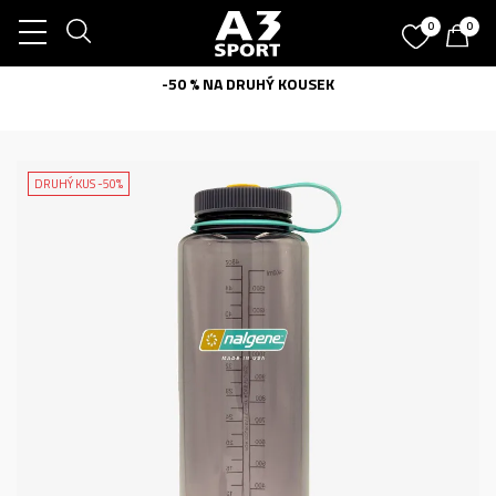
0
0
-50 % NA DRUHÝ KOUSEK
DRUHÝ KUS -50%