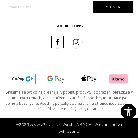
SIGN IN
SOCIAL ICONS
Snažíme se být co nejpřesnější v popisu produktu, zobrazení obrázků a v
samotných cenách, ale nemůžeme zaručit, že všechny informace jsou
úplné a bezchybné. Všechny položky zobrazené na stránce jsou součástí
naší nabídky a nemusí být vždy dostupné.
©2026
www.a3sport.cz
, Výroba
NB SOFT
. Všechna práva
vyhrazena.