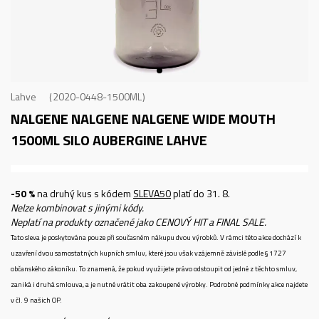
Lahve
2020-0448-1500ML
NALGENE NALGENE NALGENE WIDE MOUTH
1500ML SILO AUBERGINE
LAHVE
-50 %
na druhý kus s kódem
SLEVA50
platí do 31. 8.
Nelze kombinovat s jinými kódy.
Neplatí na produkty označené jako CENOVÝ HIT a FINAL SALE.
Tato sleva je poskytována pouze při současném nákupu dvou výrobků. V rámci této akce dochází k
uzavření dvou samostatných kupních smluv, které jsou však vzájemně závislé podle § 1727
občanského zákoníku. To znamená, že pokud využijete právo odstoupit od jedné z těchto smluv,
zaniká i druhá smlouva, a je nutné vrátit oba zakoupené výrobky. Podrobné podmínky akce najdete
v čl. 9 našich OP.