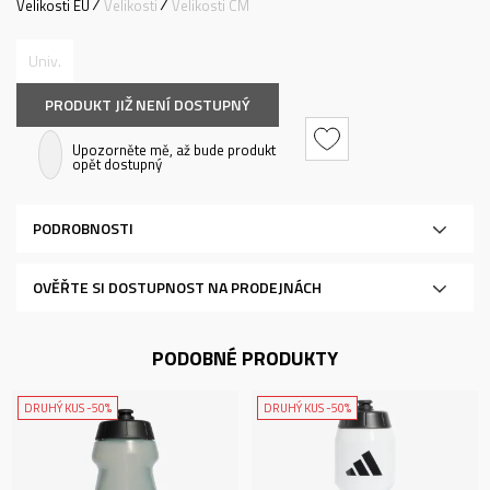
Velikosti EU
Velikosti
Velikosti CM
Univ.
PRODUKT JIŽ NENÍ DOSTUPNÝ
Upozorněte mě, až bude produkt
opět dostupný
PODROBNOSTI
OVĚŘTE SI DOSTUPNOST NA PRODEJNÁCH
PODOBNÉ PRODUKTY
DRUHÝ KUS -50%
DRUHÝ KUS -50%