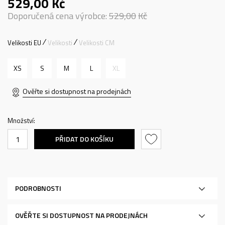
529,00
Kč
Doporučená cena výrobce:
529,00
Kč
Velikosti EU
Velikosti
Velikosti CM
XS
S
M
L
XL
Ověřte si dostupnost na prodejnách
Množství:
PŘIDAT DO KOŠÍKU
PODROBNOSTI
OVĚŘTE SI DOSTUPNOST NA PRODEJNÁCH