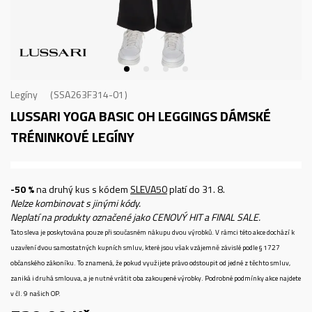
Legíny
SSA263F314-01
LUSSARI YOGA BASIC OH LEGGINGS
DÁMSKÉ
TRÉNINKOVÉ LEGÍNY
-50 %
na druhý kus s kódem
SLEVA50
platí do 31. 8.
Nelze kombinovat s jinými kódy.
Neplatí na produkty označené jako CENOVÝ HIT a FINAL SALE.
Tato sleva je poskytována pouze při současném nákupu dvou výrobků. V rámci této akce dochází k
uzavření dvou samostatných kupních smluv, které jsou však vzájemně závislé podle § 1727
občanského zákoníku. To znamená, že pokud využijete právo odstoupit od jedné z těchto smluv,
zaniká i druhá smlouva, a je nutné vrátit oba zakoupené výrobky. Podrobné podmínky akce najdete
v čl. 9 našich OP.