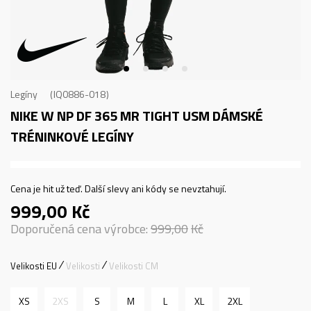
Legíny
IQ0886-018
NIKE W NP DF 365 MR TIGHT USM
DÁMSKÉ
TRÉNINKOVÉ LEGÍNY
Cena je hit už teď. Další slevy ani kódy se nevztahují.
999,00
Kč
Doporučená cena výrobce:
999,00
Kč
Velikosti EU
Velikosti
Velikosti CM
XS
2XS
S
M
L
XL
2XL