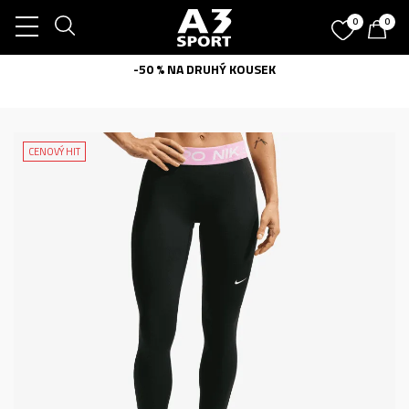
0
0
-50 % NA DRUHÝ KOUSEK
CENOVÝ HIT