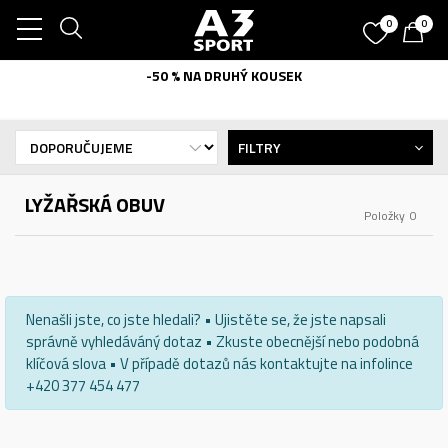
0
0
-50 % NA DRUHÝ KOUSEK
FILTRY
LYŽAŘSKÁ OBUV
Položky
0
Nenašli jste, co jste hledali? • Ujistěte se, že jste napsali
správně vyhledáváný dotaz • Zkuste obecnější nebo podobná
klíčová slova • V případě dotazů nás kontaktujte na infolince
+420 377 454 477