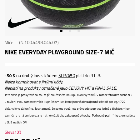
Míče
N.100.4498.044.07
NIKE EVERYDAY PLAYGROUND SIZE-7
MIČ
-50 %
na druhý kus s kódem
SLEVA50
platí do 31. 8.
Nelze kombinovat s jinými kódy.
Neplatí na produkty označené jako CENOVÝ HIT a FINAL SALE.
Tato sleva je poskytována pouze při současném nákupu dvou výrobků. V rámci této akce dochází k
uzavření dvou samostatných kupních smluv, které jsou však vzájemně závislé podle § 1727
občanského zákoníku. To znamená, že pokud využijete právo odstoupit od jedné z těchto smluv,
zaniká i druhá smlouva, a je nutné vrátit oba zakoupené výrobky. Podrobné podmínky akce najdete
v čl. 9 našich OP.
Sleva
10
%