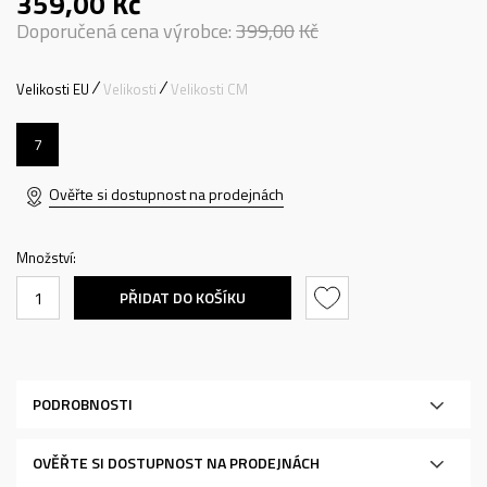
359,00
Kč
Doporučená cena výrobce:
399,00
Kč
Velikosti EU
Velikosti
Velikosti CM
7
Ověřte si dostupnost na prodejnách
Množství:
PŘIDAT DO KOŠÍKU
PODROBNOSTI
OVĚŘTE SI DOSTUPNOST NA PRODEJNÁCH