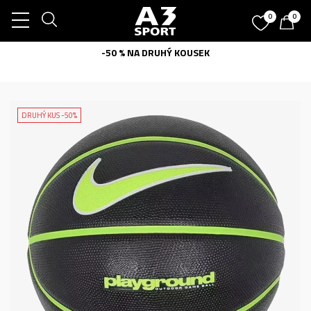
0
0
-50 % NA DRUHÝ KOUSEK
DRUHÝ KUS -50%