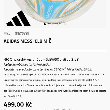
Míče
KE7538
ADIDAS MESSI CLB
MIČ
-50 %
na druhý kus s kódem
SLEVA50
platí do 31. 8.
Nelze kombinovat s jinými kódy.
Neplatí na produkty označené jako CENOVÝ HIT a FINAL SALE.
Tato sleva je poskytována pouze při současném nákupu dvou výrobků. V rámci této akce dochází k
uzavření dvou samostatných kupních smluv, které jsou však vzájemně závislé podle § 1727
občanského zákoníku. To znamená, že pokud využijete právo odstoupit od jedné z těchto smluv,
zaniká i druhá smlouva, a je nutné vrátit oba zakoupené výrobky. Podrobné podmínky akce najdete
v čl. 9 našich OP.
499,00
Kč