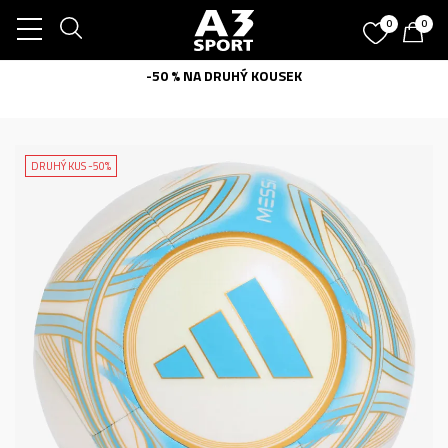
0
0
-50 % NA DRUHÝ KOUSEK
DRUHÝ KUS -50%