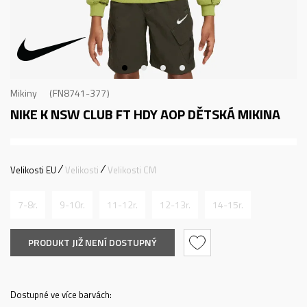
Mikiny
FN8741-377
NIKE K NSW CLUB FT HDY AOP
DĚTSKÁ MIKINA
Velikosti EU
Velikosti
Velikosti CM
7-8r.
9-10r.
11-12r.
12-13r.
14-15r.
PRODUKT JIŽ NENÍ DOSTUPNÝ
Dostupné ve více barvách: