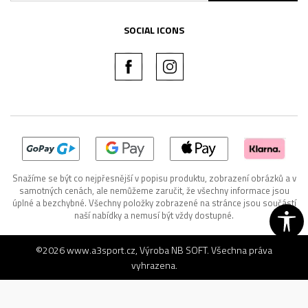
SOCIAL ICONS
Snažíme se být co nejpřesnější v popisu produktu, zobrazení obrázků a v
samotných cenách, ale nemůžeme zaručit, že všechny informace jsou
úplné a bezchybné. Všechny položky zobrazené na stránce jsou součástí
naší nabídky a nemusí být vždy dostupné.
©2026
www.a3sport.cz
, Výroba
NB SOFT
. Všechna práva
vyhrazena.