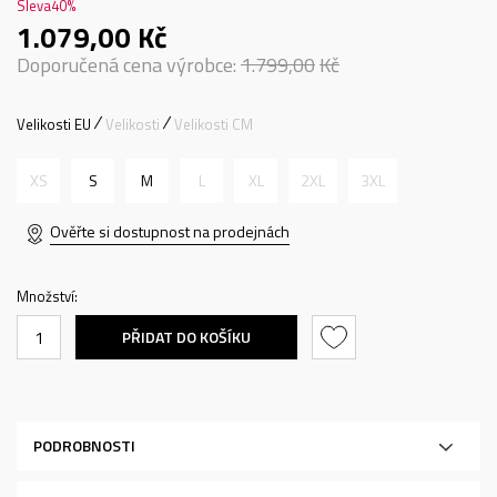
Sleva
40
%
1.079,00
Kč
Doporučená cena výrobce:
1.799,00
Kč
Velikosti EU
Velikosti
Velikosti CM
XS
S
M
L
XL
2XL
3XL
Ověřte si dostupnost na prodejnách
Množství:
PŘIDAT DO KOŠÍKU
PODROBNOSTI