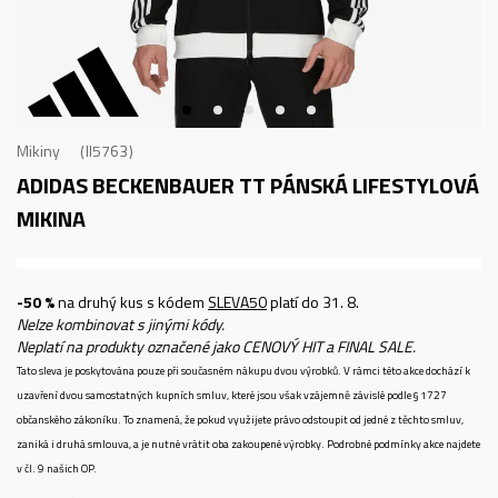
Mikiny
II5763
ADIDAS BECKENBAUER TT
PÁNSKÁ LIFESTYLOVÁ
MIKINA
-50 %
na druhý kus s kódem
SLEVA50
platí do 31. 8.
Nelze kombinovat s jinými kódy.
Neplatí na produkty označené jako CENOVÝ HIT a FINAL SALE.
Tato sleva je poskytována pouze při současném nákupu dvou výrobků. V rámci této akce dochází k
uzavření dvou samostatných kupních smluv, které jsou však vzájemně závislé podle § 1727
občanského zákoníku. To znamená, že pokud využijete právo odstoupit od jedné z těchto smluv,
zaniká i druhá smlouva, a je nutné vrátit oba zakoupené výrobky. Podrobné podmínky akce najdete
v čl. 9 našich OP.