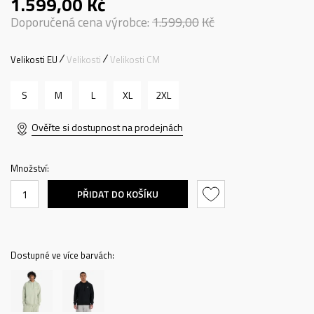
1.599,00
Kč
Doporučená cena výrobce:
1.599,00
Kč
Velikosti EU
Velikosti
Velikosti CM
S
M
L
XL
2XL
Ověřte si dostupnost na prodejnách
Množství:
PŘIDAT DO KOŠÍKU
Dostupné ve více barvách: