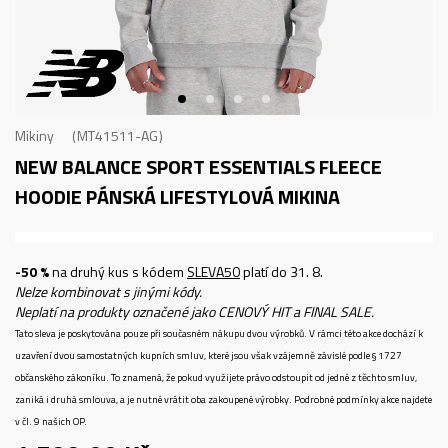
Mikiny
MT41511-AG
NEW BALANCE SPORT ESSENTIALS FLEECE
HOODIE
PÁNSKÁ LIFESTYLOVÁ MIKINA
-50 %
na druhý kus s kódem
SLEVA50
platí do 31. 8.
Nelze kombinovat s jinými kódy.
Neplatí na produkty označené jako CENOVÝ HIT a FINAL SALE.
Tato sleva je poskytována pouze při současném nákupu dvou výrobků. V rámci této akce dochází k
uzavření dvou samostatných kupních smluv, které jsou však vzájemně závislé podle § 1727
občanského zákoníku. To znamená, že pokud využijete právo odstoupit od jedné z těchto smluv,
zaniká i druhá smlouva, a je nutné vrátit oba zakoupené výrobky. Podrobné podmínky akce najdete
v čl. 9 našich OP.