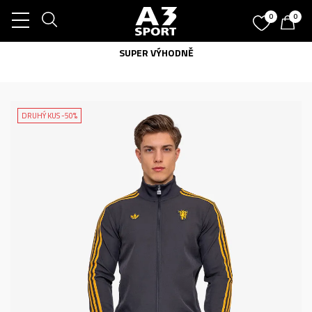
0
0
SUPER VÝHODNĚ
DRUHÝ KUS -50%