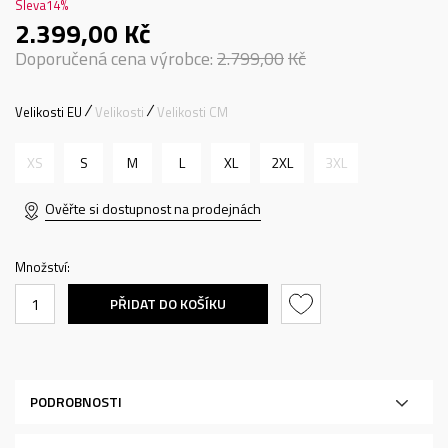
Sleva
14
%
2.399,00
Kč
Doporučená cena výrobce:
2.799,00
Kč
Velikosti EU
Velikosti
Velikosti CM
XS
S
M
L
XL
2XL
3XL
Ověřte si dostupnost na prodejnách
Množství:
PŘIDAT DO KOŠÍKU
PODROBNOSTI