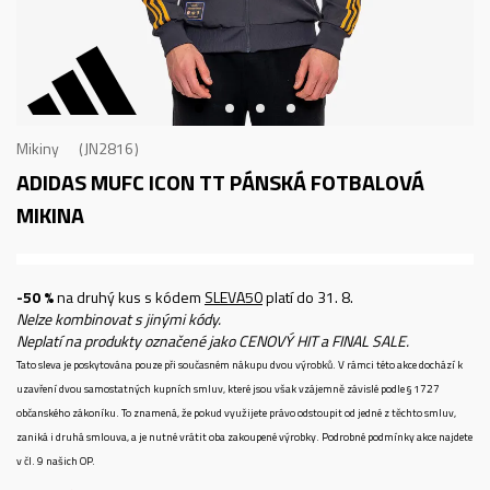
Mikiny
JN2816
ADIDAS MUFC ICON TT
PÁNSKÁ FOTBALOVÁ
MIKINA
-50 %
na druhý kus s kódem
SLEVA50
platí do 31. 8.
Nelze kombinovat s jinými kódy.
Neplatí na produkty označené jako CENOVÝ HIT a FINAL SALE.
Tato sleva je poskytována pouze při současném nákupu dvou výrobků. V rámci této akce dochází k
uzavření dvou samostatných kupních smluv, které jsou však vzájemně závislé podle § 1727
občanského zákoníku. To znamená, že pokud využijete právo odstoupit od jedné z těchto smluv,
zaniká i druhá smlouva, a je nutné vrátit oba zakoupené výrobky. Podrobné podmínky akce najdete
v čl. 9 našich OP.