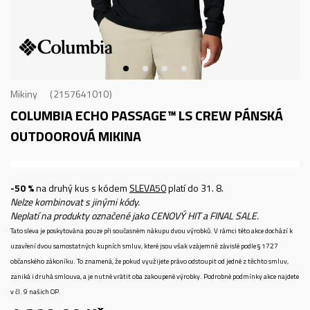
Mikiny
2157641010
COLUMBIA ECHO PASSAGE™ LS CREW
PÁNSKÁ
OUTDOOROVÁ MIKINA
-50 %
na druhý kus s kódem
SLEVA50
platí do 31. 8.
Nelze kombinovat s jinými kódy.
Neplatí na produkty označené jako CENOVÝ HIT a FINAL SALE.
Tato sleva je poskytována pouze při současném nákupu dvou výrobků. V rámci této akce dochází k
uzavření dvou samostatných kupních smluv, které jsou však vzájemně závislé podle § 1727
občanského zákoníku. To znamená, že pokud využijete právo odstoupit od jedné z těchto smluv,
zaniká i druhá smlouva, a je nutné vrátit oba zakoupené výrobky. Podrobné podmínky akce najdete
v čl. 9 našich OP.