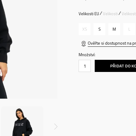
Velikosti EU
Velikosti
Velikos
XS
S
M
L
Ověřte si dostupnost na p
Množství:
PŘIDAT DO K