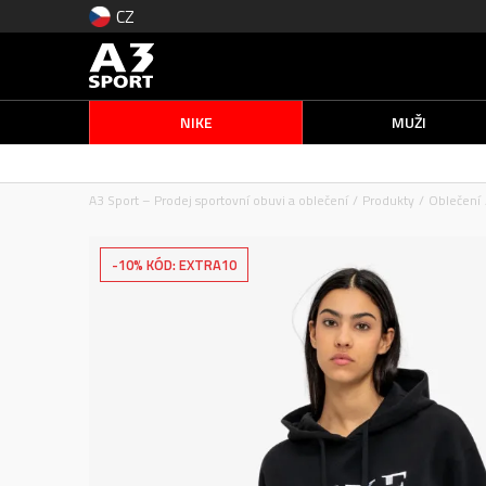
CZ
NIKE
MUŽI
A3 Sport – Prodej sportovní obuvi a oblečení
Produkty
Oblečení
-10% KÓD: EXTRA10