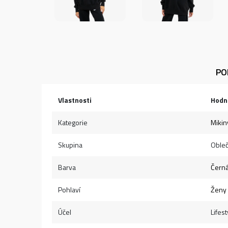
PO
Vlastnosti
Hodn
Kategorie
Mikin
Skupina
Obleč
Barva
Čern
Pohlaví
Ženy
Účel
Lifest