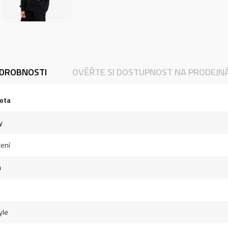
DROBNOSTI
OVĚŘTE SI DOSTUPNOST NA PRODEJN
ota
y
ení
á
yle