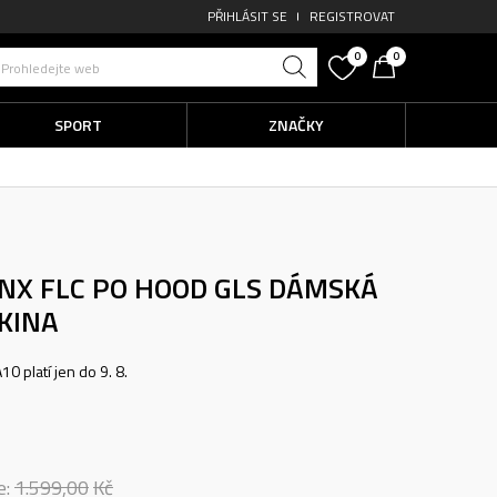
PŘIHLÁSIT SE
REGISTROVAT
0
0
Prohledejte web
SPORT
ZNAČKY
NX FLC PO HOOD GLS
DÁMSKÁ
KINA
0 platí jen do 9. 8.
e:
1.599,00
Kč