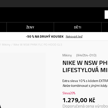
ŽENY
DĚTI
-50 % NA DRUHÝ KOUSEK
Nakoupit teď
Mikiny
Nike W NSW PHNX FLC PO HOOD GLS
Mikiny
IH4054-010
NIKE W NSW PH
LIFESTYLOVÁ MI
Extra sleva 10 % s kódem EXTRA1
Nelze kombinovat s jinými kódy.
Sleva
20
%
1.279,00
Kč
Doporučená cena výrobc