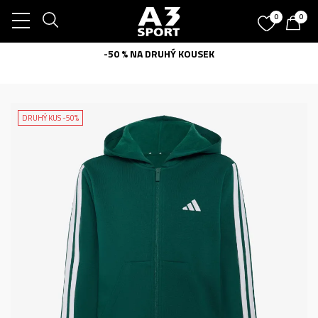
0
0
-50 % NA DRUHÝ KOUSEK
DRUHÝ KUS -50%