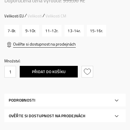
Doporučená cena výrobce:
999,00
Kč
Velikosti EU
Velikosti
Velikosti CM
7-8r.
9-10r.
11-12r.
13-14r.
15-16r.
Ověřte si dostupnost na prodejnách
Množství:
PŘIDAT DO KOŠÍKU
PODROBNOSTI
OVĚŘTE SI DOSTUPNOST NA PRODEJNÁCH