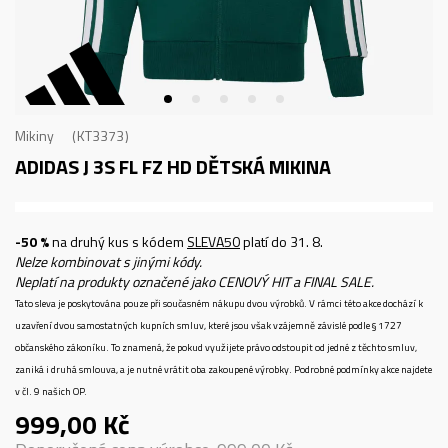
Mikiny
KT3373
ADIDAS J 3S FL FZ HD
DĚTSKÁ MIKINA
-50 %
na druhý kus s kódem
SLEVA50
platí do 31. 8.
Nelze kombinovat s jinými kódy.
Neplatí na produkty označené jako CENOVÝ HIT a FINAL SALE.
Tato sleva je poskytována pouze při současném nákupu dvou výrobků. V rámci této akce dochází k
uzavření dvou samostatných kupních smluv, které jsou však vzájemně závislé podle § 1727
občanského zákoníku. To znamená, že pokud využijete právo odstoupit od jedné z těchto smluv,
zaniká i druhá smlouva, a je nutné vrátit oba zakoupené výrobky. Podrobné podmínky akce najdete
v čl. 9 našich OP.
999,00
Kč