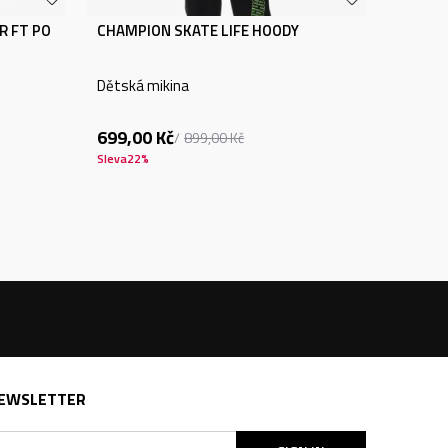
R FT PO
CHAMPION SKATE LIFE HOODY
Dětská mikina
699,00
Kč
899,00
Kč
Sleva
22
%
EWSLETTER