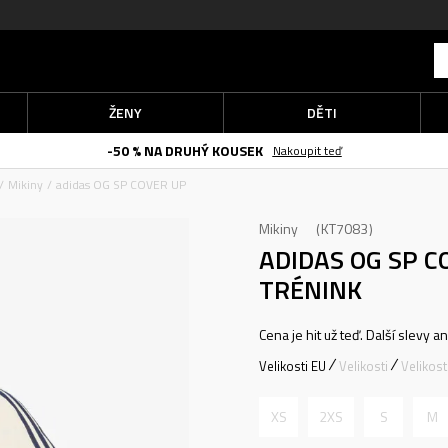
ŽENY
DĚTI
-50 % NA DRUHÝ KOUSEK
Nakoupit teď
Mikiny
adidas OG SP COVER UP
Mikiny
KT7083
ADIDAS OG SP 
TRÉNINK
Cena je hit už teď. Další slevy a
Velikosti EU
Velikosti
Velikos
XS
2XS
S
M