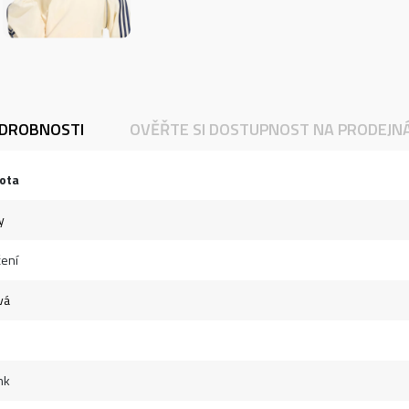
DROBNOSTI
OVĚŘTE SI DOSTUPNOST NA PRODEJN
ota
y
ení
vá
nk