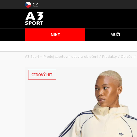
CZ
NIKE
MUŽI
A3 Sport – Prodej sportovní obuvi a oblečení
Produkty
Oblečení
CENOVÝ HIT