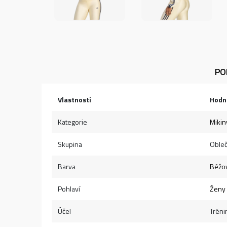
PO
Vlastnosti
Hodn
Kategorie
Mikin
Skupina
Obleč
Barva
Béžo
Pohlaví
Ženy
Účel
Tréni