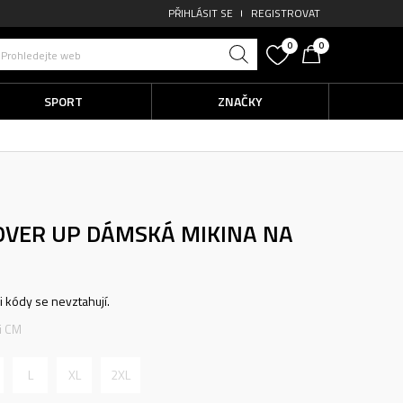
PŘIHLÁSIT SE
REGISTROVAT
0
0
Prohledejte web
SPORT
ZNAČKY
COVER UP
DÁMSKÁ MIKINA NA
ni kódy se nevztahují.
ti CM
L
XL
2XL