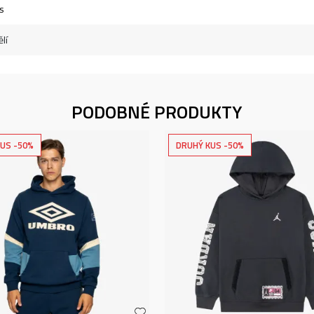
s
lí
PODOBNÉ PRODUKTY
US -50%
DRUHÝ KUS -50%