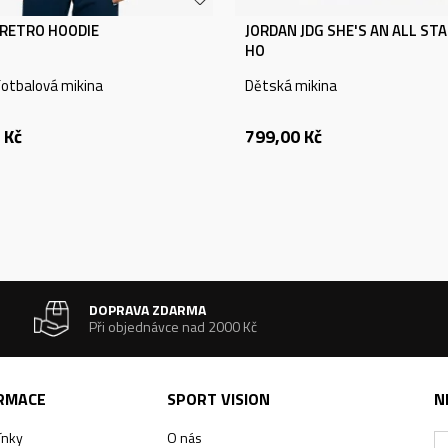
RETRO HOODIE
JORDAN JDG SHE'S AN ALL STA
HO
otbalová mikina
Dětská mikina
Kč
799,00
Kč
DOPRAVA ZDARMA
Při objednávce nad 2000 Kč
ORMACE
SPORT VISION
N
ínky
O nás