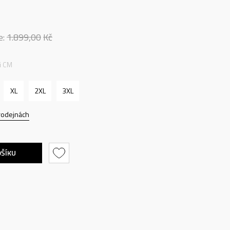
e:
1.899,00
Kč
ti CM
XL
2XL
3XL
rodejnách
OŠÍKU