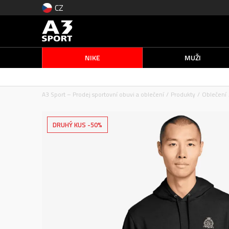
CZ
NIKE
MUŽI
A3 Sport – Prodej sportovní obuvi a oblečení
Produkty
Oblečení
DRUHÝ KUS -50%