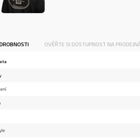
DROBNOSTI
OVĚŘTE SI DOSTUPNOST NA PRODEJN
ota
y
ení
á
yle