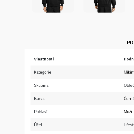
PO
Vlastnosti
Hodn
Kategorie
Mikin
Skupina
Obleč
Barva
Čern
Pohlaví
Muži
Účel
Lifest