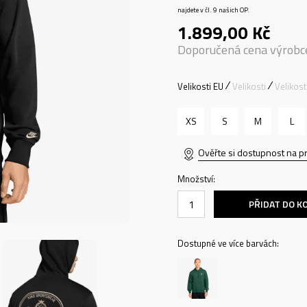
najdete v čl. 9 našich OP.
1.899,00
Kč
Doporučená cena výrobc
Velikosti EU
Velikosti
Velikos
XS
S
M
L
Ověřte si dostupnost na p
Množství:
PŘIDAT DO K
Dostupné ve více barvách: