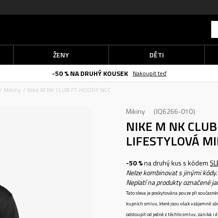
ŽENY
DĚTI
-50 % NA DRUHÝ KOUSEK
Nakoupit teď
Mikiny
Nike M NK CLUB FT HOODY NCC
Mikiny
IQ6266-010
NIKE M NK CLU
LIFESTYLOVÁ MI
-50 %
na druhý kus s kódem
SL
Nelze kombinovat s jinými kódy.
Neplatí na produkty označené j
Tato sleva je poskytována pouze při součas
kupních smluv, které jsou však vzájemně zá
odstoupit od jedné z těchto smluv, zaniká i