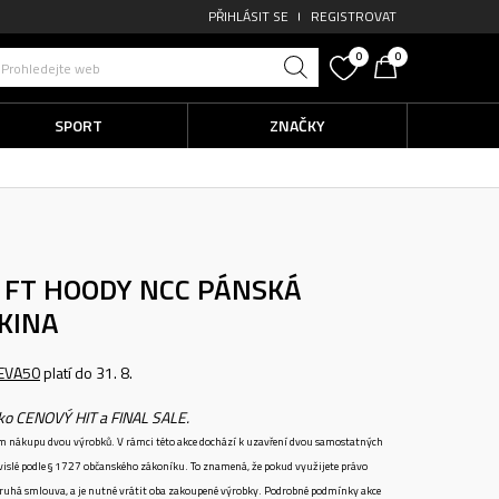
PŘIHLÁSIT SE
REGISTROVAT
0
0
Prohledejte web
SPORT
ZNAČKY
B FT HOODY NCC
PÁNSKÁ
KINA
EVA50
platí do 31. 8.
ako CENOVÝ HIT a FINAL SALE.
ném nákupu dvou výrobků. V rámci této akce dochází k uzavření dvou samostatných
vislé podle § 1727 občanského zákoníku. To znamená, že pokud využijete právo
 druhá smlouva, a je nutné vrátit oba zakoupené výrobky. Podrobné podmínky akce