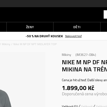
ŽENY
DĚTI
-50 % NA DRUHÝ KOUSEK
Nakoupit teď
Mikiny
Nike M NP DF NPT MIDLAYER TOP
Mikiny
IM3627-084
NIKE M NP DF 
MIKINA NA TRÉ
Cena je hit už teď. Další slevy a
1.899,00
Kč
Doporučená cena výrobc
Velikosti EU
Velikosti
Velikos