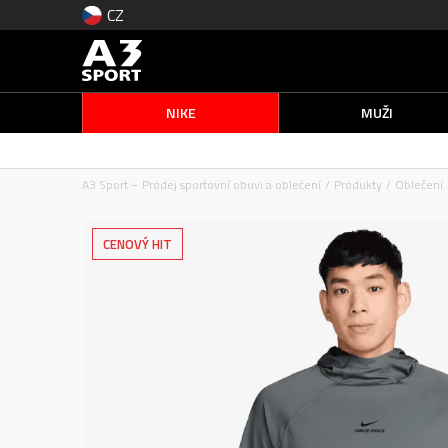
CZ
NIKE
MUŽI
A3 Sport – Prodej sportovní obuvi a oblečení
Produkty
Oblečení
CENOVÝ HIT