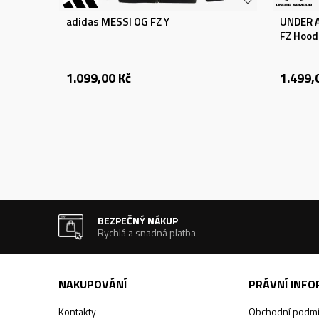
adidas MESSI OG FZ Y
UNDER A
FZ Hood
1.099,00
Kč
1.499,
BEZPEČNÝ NÁKUP
Rychlá a snadná platba
NAKUPOVÁNÍ
PRÁVNÍ INF
Kontakty
Obchodní podm