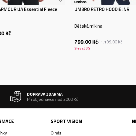
RMOUR UA Essential Fleece
UMBRO RETRO HOODIE JNR
Dětská mikina
00
Kč
799,00
Kč
1.199,00
Kč
Sleva
33
%
DOPRAVA ZDARMA
Při objednávce nad 2000 Kč
ORMACE
SPORT VISION
N
ínky
O nás