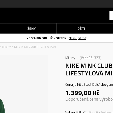
ŽENY
DĚTI
-50 % NA DRUHÝ KOUSEK
Nakoupit teď
Mikiny
Nike M NK CLUB FT CREW PLAY
Mikiny
IM5536-323
NIKE M NK CLU
LIFESTYLOVÁ MI
Cena je hit už teď. Další slevy a
1.399,00
Kč
Doporučená cena výrobc
Velikosti EU
Velikosti
Velikos