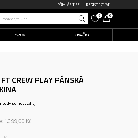
PŘIHLÁSIT SE
REGISTROVAT
0
0
Prohledejte web
SPORT
ZNAČKY
B FT CREW PLAY
PÁNSKÁ
KINA
ni kódy se nevztahují.
e:
1.399,00
Kč
ti CM