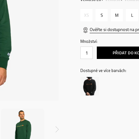
XS
S
M
L
Ověřte si dostupnost na p
Množství:
PŘIDAT DO K
Dostupné ve více barvách: