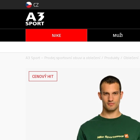
CZ
NIKE
MUŽI
A3 Sport – Prodej sportovní obuvi a oblečení
Produkty
Oblečení
CENOVÝ HIT