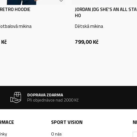
RETRO HOODIE
JORDAN JDG SHE'S AN ALL STA
HO
otbalová mikina
Dětská mikina
Kč
799,00
Kč
DOPRAVA ZDARMA
Při objednávce nad 2000 Kč
ORMACE
SPORT VISION
N
ínky
O nás