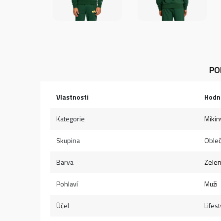
PO
Vlastnosti
Hodn
Kategorie
Mikin
Skupina
Obleč
Barva
Zele
Pohlaví
Muži
Účel
Lifest