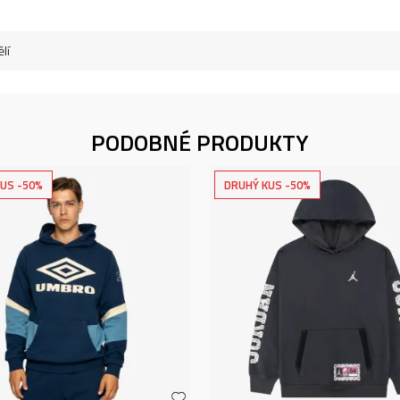
lí
PODOBNÉ PRODUKTY
US -50%
DRUHÝ KUS -50%