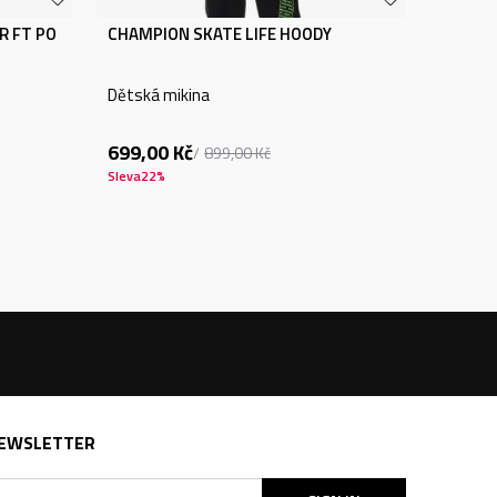
R FT PO
CHAMPION SKATE LIFE HOODY
Dětská mikina
699,00
Kč
899,00
Kč
Sleva
22
%
EWSLETTER