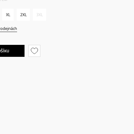
XL
2XL
3XL
rodejnách
OŠÍKU